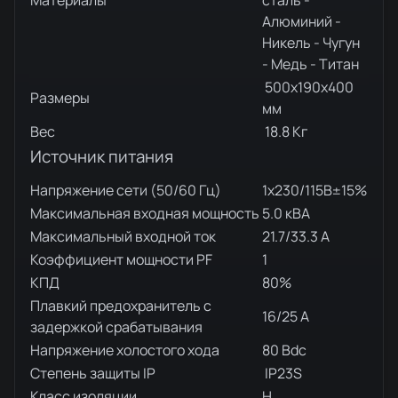
Алюминий -
Никель - Чугун
- Медь - Титан
500x190x400
Размеры
мм
Вес
18.8 Кг
Источник питания
Напряжение сети (50/60 Гц)
1x230/115В±15%
Максимальная входная мощность
5.0 кВА
Максимальный входной ток
21.7/33.3 A
Коэффициент мощности PF
1
КПД
80%
Плавкий предохранитель с
16/25 A
задержкой срабатывания
Напряжение холостого хода
80 Вdc
Степень защиты IP
IP23S
Класс изоляции
H