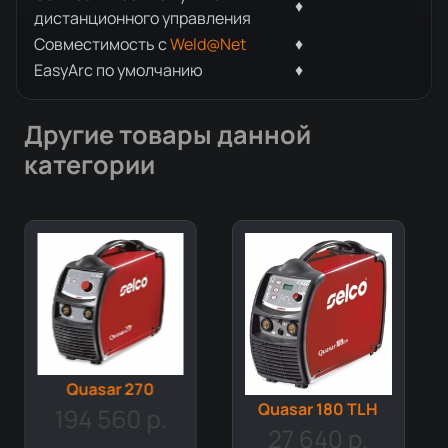
♦
дистанционного управления
Совместимость с
Weld@Net
♦
EasyArc по умолчанию
♦
Другие товары данной
категории
Quasar 270
Quasar 180 TLH
194 560 р.
27 640 р.