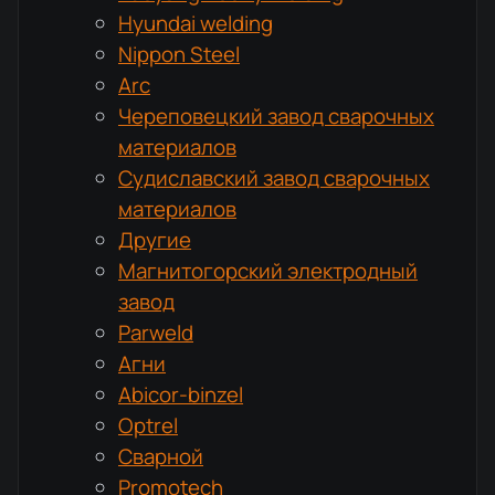
Hyundai welding
Nippon Steel
Arc
Череповецкий завод сварочных
материалов
Судиславский завод сварочных
материалов
Другие
Магнитогорский электродный
завод
Parweld
Агни
Abicor-binzel
Optrel
Сварной
Promotech