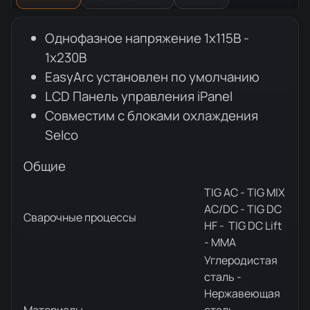
Описание товара
Однофазное напряжение 1x115В -
1x230В
EasyArc установлен по умолчанию
LCD Панель управления iPanel
Совместим с блоками охлаждения
Selco
Общие
TIG AC - TIG MIX
AC/DC - TIG DC
Сварочные процессы
HF - TIG DC Lift
- MMA
Углеродистая
сталь -
Нержавеющая
Материалы
сталь -