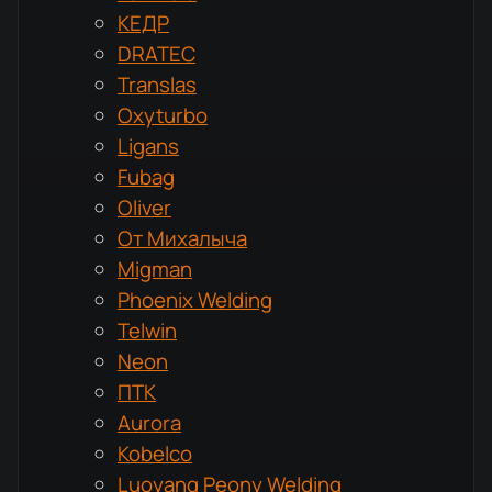
КЕДР
DRATEC
Translas
Oxyturbo
Ligans
Fubag
Oliver
От Михалыча
Migman
Phoenix Welding
Telwin
Neon
ПТК
Aurora
Kobelco
Luoyang Peony Welding