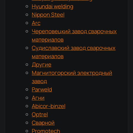
Hyundai welding
Nippon Steel
Arc
Череповецкий завод сварочных
материалов
Судиславский завод сварочных
материалов
Другие
Магнитогорский электродный
завод
Parweld
Агни
Abicor-binzel
Optrel
Сварной
Promotech