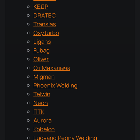
КЕДР
DRATEC
Translas
Oxyturbo
Ligans
Fubag
Oliver
От Михалыча
Migman
Phoenix Welding
Telwin
Neon
ПТК
Aurora
Kobelco
Luoyang Peony Welding