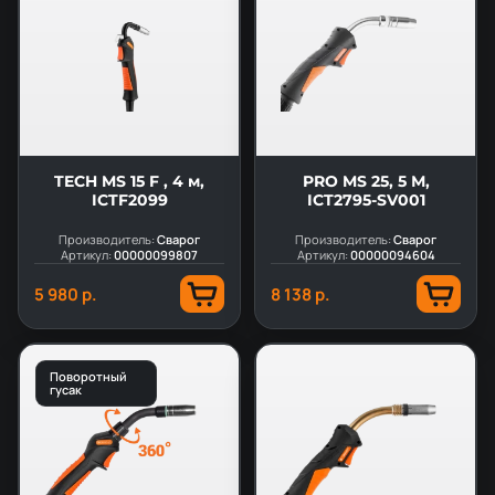
TECH MS 15 F , 4 м,
PRO MS 25, 5 М,
ICTF2099
ICT2795-SV001
Производитель:
Сварог
Производитель:
Сварог
Артикул:
00000099807
Артикул:
00000094604
5 980 р.
8 138 р.
Поворотный
гусак