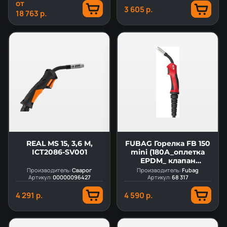
от
3 605 р.
18 763 р.
REAL MS 15, 3,6 М,
FUBAG Горелка FB 150
ICT2086-SV001
mini (180А_оплетка
EPDM_ клапан
латунный)
Производитель:
Сварог
Производитель:
Fubag
Артикул:
00000096427
Артикул:
68 317
4 291 р.
4 590 р.