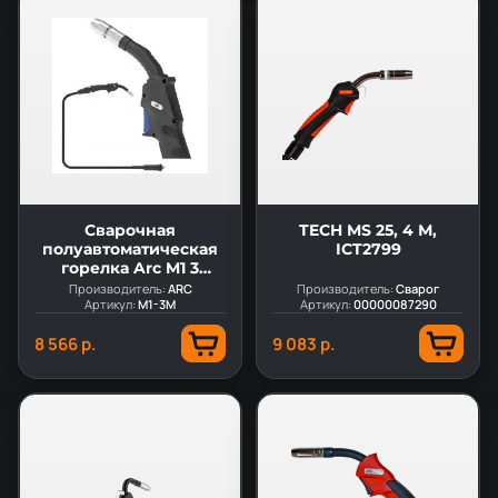
Сварочная
TECH MS 25, 4 М,
полуавтоматическая
ICT2799
горелка Arc M1 3
метра (MIG/MAG)
Производитель:
ARC
Производитель:
Сварог
Артикул:
M1-3M
Артикул:
00000087290
8 566 р.
9 083 р.