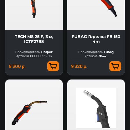
TECH MS 25 F, 3 м,
FUBAG Горелка FB 150
ICTF2798
4m
Производитель:
Сварог
Производитель:
Fubag
Артикул:
00000099813
Артикул:
38441
8 300 р.
9 320 р.