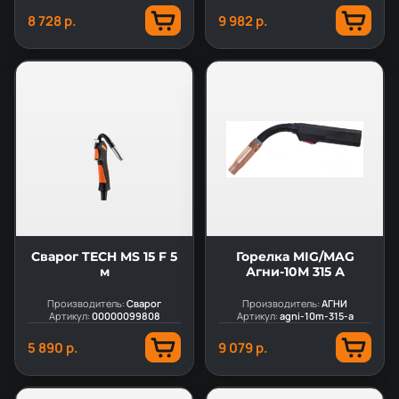
8 728 р.
9 982 р.
Сварог TECH MS 15 F 5
Горелка MIG/MAG
м
Агни-10М 315 А
Производитель:
Сварог
Производитель:
АГНИ
Артикул:
00000099808
Артикул:
agni-10m-315-a
5 890 р.
9 079 р.