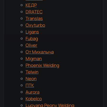
КЕДР
DRATEC
Translas
Oxyturbo
Ligans
Fubag
Oliver
От Михалыча
Migman
Phoenix Welding
Telwin
Neon
ПТК
Aurora
Kobelco
Luoyang Peony Welding