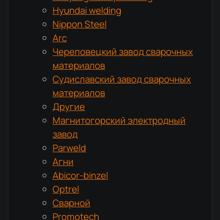
Hyundai welding
Nippon Steel
Arc
Череповецкий завод сварочных
материалов
Судиславский завод сварочных
материалов
Другие
Магнитогорский электродный
завод
Parweld
Агни
Abicor-binzel
Optrel
Сварной
Promotech