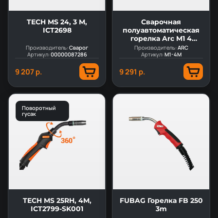
TECH MS 24, 3 М,
Сварочная
ICT2698
полуавтоматическая
горелка Arc M1 4
метра (MIG/MAG)
Производитель:
Сварог
Производитель:
ARC
Артикул:
00000087286
Артикул:
M1-4M
9 207 р.
9 291 р.
Поворотный
гусак
TECH MS 25RH, 4М,
FUBAG Горелка FB 250
ICT2799-SK001
3m