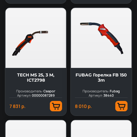
TECH MS 25, 3 М,
FUBAG Горелка FB 150
ICT2798
3m
Производитель:
Сварог
Производитель:
Fubag
Артикул:
00000087289
Артикул:
38440
7 831 р.
8 010 р.