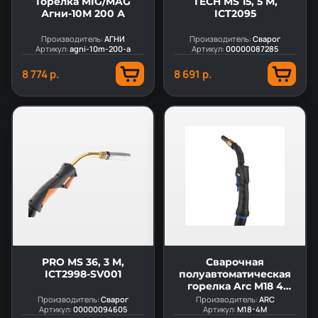
Горелка MIG/MAG
TECH MS 15, 5 М,
Агни-10М 200 А
ICT2095
Производитель:
АГНИ
Производитель:
Сварог
Артикул:
agni-10m-200-a
Артикул:
00000087285
8 774 р.
8 691 р.
PRO MS 36, 3 M,
Сварочная
ICT2998-SV001
полуавтоматическая
горелка Arc M18 4
метра (MIG/MAG)
Производитель:
Сварог
Производитель:
ARC
Артикул:
00000094605
Артикул:
M18-4M