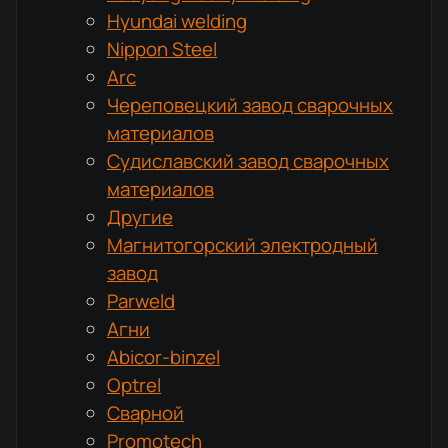
Hyundai welding
Nippon Steel
Arc
Череповецкий завод сварочных
материалов
Судиславский завод сварочных
материалов
Другие
Магнитогорский электродный
завод
Parweld
Агни
Abicor-binzel
Optrel
Сварной
Promotech