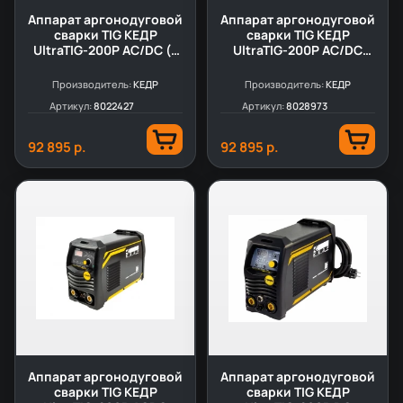
Аппарат аргонодуговой
Аппарат аргонодуговой
сварки TIG КЕДР
сварки TIG КЕДР
UltraTIG-200P AC/DC (с
UltraTIG-200P AC/DC
подключением педали)
Digital (с подключением
педали)
Производитель:
КЕДР
Производитель:
КЕДР
Артикул:
8022427
Артикул:
8028973
92 895 р.
92 895 р.
Аппарат аргонодуговой
Аппарат аргонодуговой
сварки TIG КЕДР
сварки TIG КЕДР