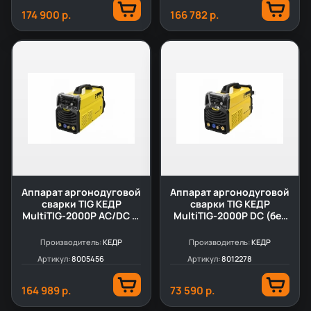
174 900 р.
166 782 р.
Аппарат аргонодуговой
Аппарат аргонодуговой
сварки TIG КЕДР
сварки TIG КЕДР
MultiTIG-2000P AC/DC (с
MultiTIG-2000P DC (без
горелкой)
горелки)
Производитель:
КЕДР
Производитель:
КЕДР
Артикул:
8005456
Артикул:
8012278
164 989 р.
73 590 р.