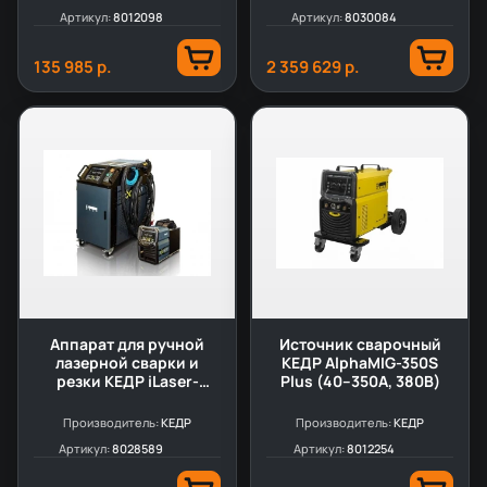
Артикул:
8012098
Артикул:
8030084
135 985 р.
2 359 629 р.
Аппарат для ручной
Источник сварочный
лазерной сварки и
КЕДР AlphaMIG-350S
резки КЕДР iLaser-
Plus (40–350А, 380В)
2000W EXPERT
Производитель:
КЕДР
Производитель:
КЕДР
Артикул:
8028589
Артикул:
8012254