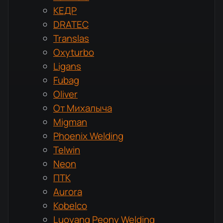
КЕДР
DRATEC
Translas
Oxyturbo
Ligans
Fubag
Oliver
От Михалыча
Migman
Phoenix Welding
Telwin
Neon
ПТК
Aurora
Kobelco
Luoyang Peony Welding