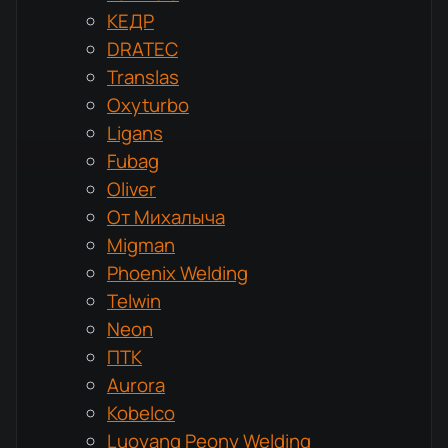
КЕДР
DRATEC
Translas
Oxyturbo
Ligans
Fubag
Oliver
От Михалыча
Migman
Phoenix Welding
Telwin
Neon
ПТК
Aurora
Kobelco
Luoyang Peony Welding