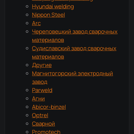
Hyundai welding
Nippon Steel
Arc
Череповецкий завод сварочных
материалов
Судиславский завод сварочных
материалов
Другие
Магнитогорский электродный
завод
Parweld
Агни
Abicor-binzel
Optrel
Сварной
Promotech