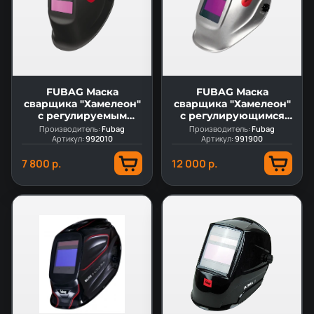
FUBAG Маска
FUBAG Маска
сварщика "Хамелеон"
сварщика "Хамелеон"
с регулируемым
с регулирующимся
фильтром BLITZ 9.13 в
фильтром BLITZ 9.13
Производитель:
Fubag
Производитель:
Fubag
новом корпусе
Артикул:
992010
Артикул:
Visor
991900
7 800 р.
12 000 р.