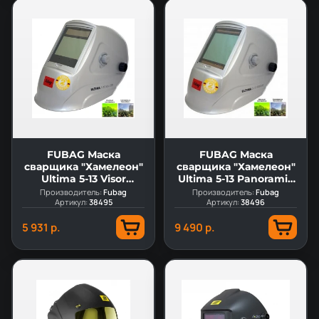
FUBAG Маска
FUBAG Маска
сварщика "Хамелеон"
сварщика "Хамелеон"
Ultima 5-13 Visor
Ultima 5-13 Panoramic
Natural Color
Natural Color
Производитель:
Fubag
Производитель:
Fubag
Артикул:
38495
Артикул:
38496
5 931 р.
9 490 р.