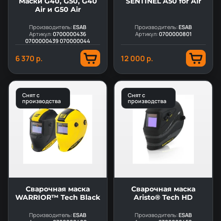
Маски G40, G50, G40
SENTINEL A50 for Air
Air и G50 Air
Производитель:
ESAB
Производитель:
ESAB
Артикул:
0700000436
Артикул:
0700000801
0700000439 070000044
6 370 р.
12 000 р.
Снят с
Снят с
производства
производства
Сварочная маска
Сварочная маска
WARRIOR™ Tech Black
Aristo® Tech HD
Производитель:
ESAB
Производитель:
ESAB