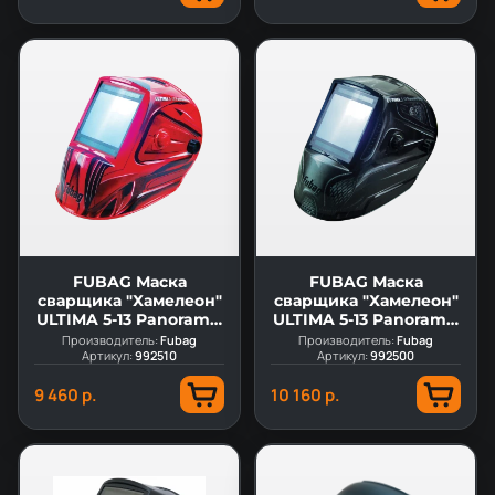
FUBAG Маска
FUBAG Маска
сварщика "Хамелеон"
сварщика "Хамелеон"
ULTIMA 5-13 Panoramic
ULTIMA 5-13 Panoramic
Red (зона обзора 100
Black (зона обзора 100
Производитель:
Fubag
Производитель:
Fubag
мм х 93 мм)
Артикул:
992510
Артикул:
мм х 93 мм)
992500
9 460 р.
10 160 р.