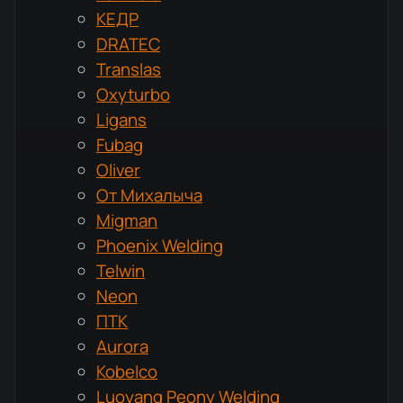
КЕДР
DRATEC
Translas
Oxyturbo
Ligans
Fubag
Oliver
От Михалыча
Migman
Phoenix Welding
Telwin
Neon
ПТК
Aurora
Kobelco
Luoyang Peony Welding