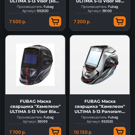
ULTIMA 5-13 Visor (зона
ULTIMA 5-13 Visor Red
обзора 100 мм х 67
(зона обзора 100 мм х
Производитель:
Fubag
Производитель:
Fubag
Артикул:
мм)
992530
Артикул:
67 мм)
38100
7 500 р.
7 200 р.
FUBAG Маска
FUBAG Маска
сварщика "Хамелеон"
сварщика "Хамелеон"
ULTIMA 5-13 Visor Black
ULTIMA 5-13 Panoramic
(зона обзора 100 мм х
Silver (зона обзора 100
Производитель:
Fubag
Производитель:
Fubag
Артикул:
67 мм)
38099
Артикул:
мм х 93 мм)
992520
7 700 р.
10 150 р.