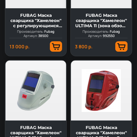
FUBAG Маска
FUBAG Маска
сварщика "Хамелеон"
сварщика "Хамелеон"
с регулирующимся
ULTIMA 11 (зона обзора
фильтром BLITZ 9-13
100 мм х 49 мм)
Производитель:
Fubag
Производитель:
Fubag
Visor Black
Артикул:
38500
Артикул:
992550
13 000 р.
3 800 р.
FUBAG Маска
FUBAG Маска
сварщика "Хамелеон"
сварщика "Хамелеон"