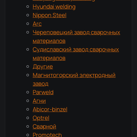
Hyundai welding
Nippon Steel
Arc
Череповецкий завод сварочных
материалов
Судиславский завод сварочных
материалов
Другие
Магнитогорский электродный
завод
Parweld
Агни
Abicor-binzel
Optrel
Сварной
Promotech