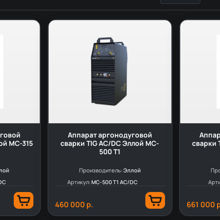
уговой
Аппарат аргонодуговой
Аппар
ой MC-315
сварки TIG AC/DC Эллой MC-
сварки 
500 T1
лой
Производитель:
Эллой
Про
DC
Артикул:
MC-500 T1 AC/DC
Арт
460 000 р.
661 000 р