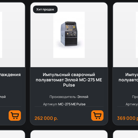
Хит продаж
хлаждения
Импульсный сварочный
Импу
полуавтомат Эллой MC-275 ME
полуавто
Pulse
лой
Производитель:
Эллой
Про
Артикул:
MC-275 ME Pulse
Артику
262 000 р.
369 000 