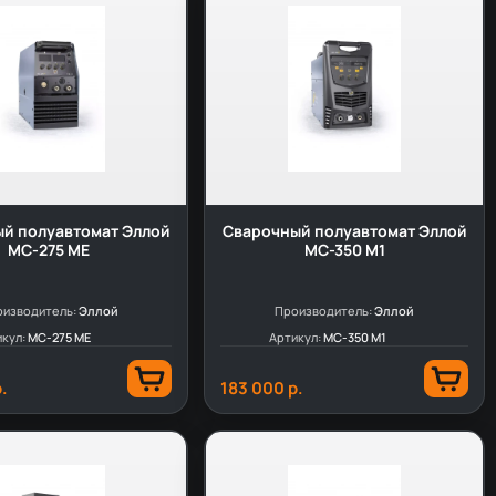
й полуавтомат Эллой
Сварочный полуавтомат Эллой
MC-275 ME
MC-350 M1
изводитель:
Эллой
Производитель:
Эллой
икул:
MC-275 ME
Артикул:
MC-350 M1
.
183 000 р.