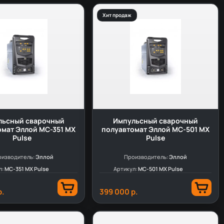
Хит продаж
льсный сварочный
Импульсный сварочный
мат Эллой MC-351 MX
полуавтомат Эллой MC-501 MX
Pulse
Pulse
изводитель:
Эллой
Производитель:
Эллой
л:
MC-351 MX Pulse
Артикул:
MC-501 MX Pulse
р.
399 000 р.