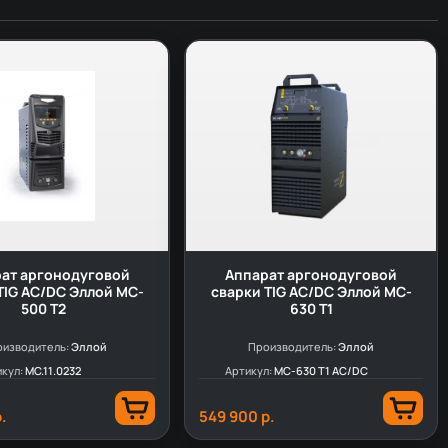
ат аргонодуговой
Аппарат аргонодуговой
TIG AC/DC Эллой MC-
сварки TIG AC/DC Эллой MC-
500 T2
630 T1
изводитель:
Эллой
Производитель:
Эллой
икул:
МС.11.0232
Артикул:
MC-630 T1 AC/DC
.
549 900 р.