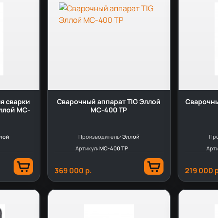
я сварки
Сварочный аппарат TIG Эллой
Сварочны
ллой MC-
MC-400 TP
лой
Производитель:
Эллой
Про
Артикул:
МС-400 TP
Арт
369 000 р.
219 000 р