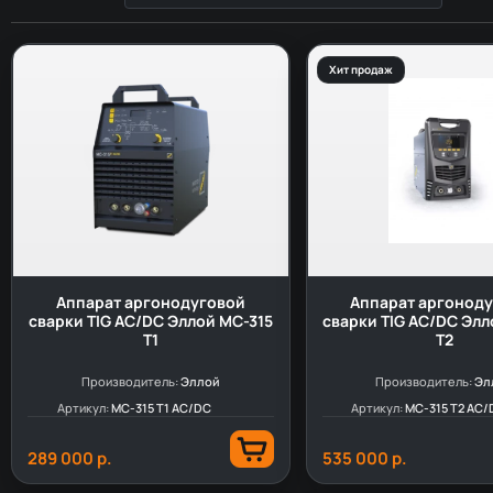
Хит продаж
Аппарат аргонодуговой
Аппарат аргонод
сварки TIG AC/DC Эллой MC-315
сварки TIG AC/DC Элл
T1
T2
Производитель:
Эллой
Производитель:
Эл
Артикул:
MC-315 T1 AC/DC
Артикул:
MC-315 T2 AC/
289 000 р.
535 000 р.