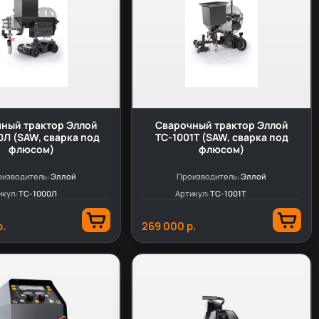
ный трактор Эллой
Сварочный трактор Эллой
0Л (SAW, сварка под
ТС-1001T (SAW, сварка под
флюсом)
флюсом)
изводитель:
Эллой
Производитель:
Эллой
икул:
ТС-1000Л
Артикул:
ТС-1001T
р.
269 000 р.