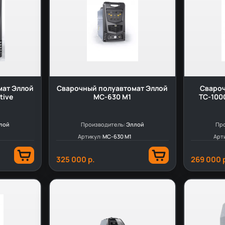
мат Эллой
Сварочный полуавтомат Эллой
Свароч
tive
MC-630 M1
ТС-100
лой
Производитель:
Эллой
Про
Артикул:
MC-630 M1
Арт
325 000 р.
269 000 