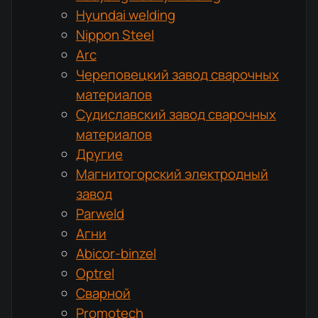
Hyundai welding
Nippon Steel
Arc
Череповецкий завод сварочных
материалов
Судиславский завод сварочных
материалов
Другие
Магнитогорский электродный
завод
Parweld
Агни
Abicor-binzel
Optrel
Сварной
Promotech