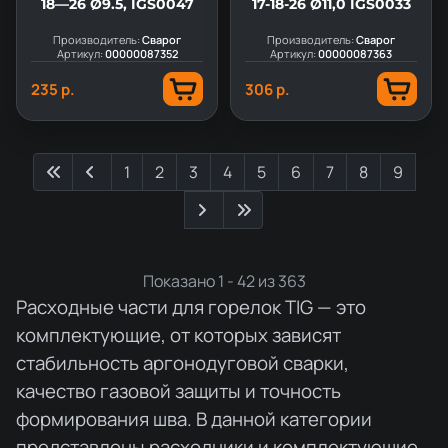
18—26 Ø9.5, IGS0047
17-18-26 Ø11,0 IGS0033
Производитель:
Сварог
Производитель:
Сварог
Артикул:
00000087352
Артикул:
00000087363
235 р.
306 р.
1
2
3
4
5
6
7
8
9
Показано 1 - 42 из 363
Расходные части для горелок TIG — это
комплектующие, от которых зависят
стабильность аргонодуговой сварки,
качество газовой защиты и точность
формирования шва. В данной категории
представлены расходники и комплектующие