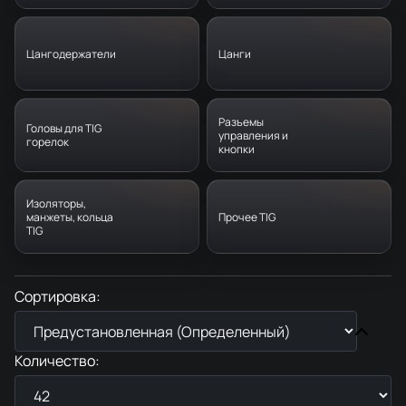
Цангодержатели
Цанги
Разъемы
Головы для TIG
управления и
горелок
кнопки
Изоляторы,
манжеты, кольца
Прочее TIG
TIG
Сортировка:
Количество: