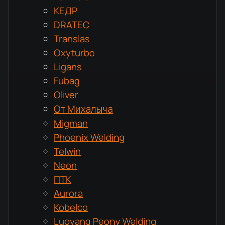
КЕДР
DRATEC
Translas
Oxyturbo
Ligans
Fubag
Oliver
От Михалыча
Migman
Phoenix Welding
Telwin
Neon
ПТК
Aurora
Kobelco
Luoyang Peony Welding