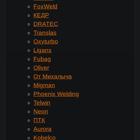
FoxWeld
КЕДР
DRATEC
Translas
Oxyturbo
Ligans
Fubag
Oliver
От Михалыча
Migman
Phoenix Welding
Telwin
Neon
ПТК
Aurora
Kobelco