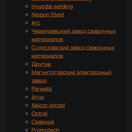
Hyundai welding
Nippon Steel
Arc
Череповецкий завод сварочных
материалов
Судиславский завод сварочных
материалов
Другие
Магнитогорский электродный
завод
Parweld
Агни
Abicor-binzel
Optrel
Сварной
Promotech