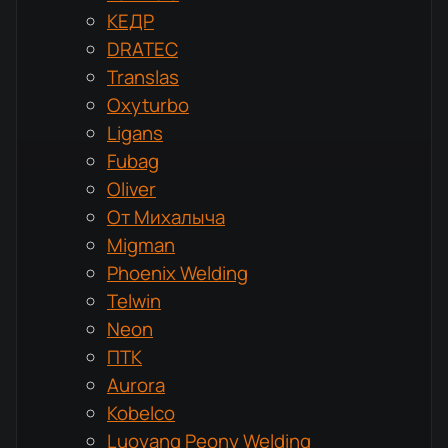
КЕДР
DRATEC
Translas
Oxyturbo
Ligans
Fubag
Oliver
От Михалыча
Migman
Phoenix Welding
Telwin
Neon
ПТК
Aurora
Kobelco
Luoyang Peony Welding