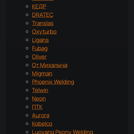
КЕДР
DRATEC
Translas
Oxyturbo
Ligans
Fubag
Oliver
От Михалыча
Migman
Phoenix Welding
Telwin
Neon
ПТК
Aurora
Kobelco
Luoyang Peony Welding