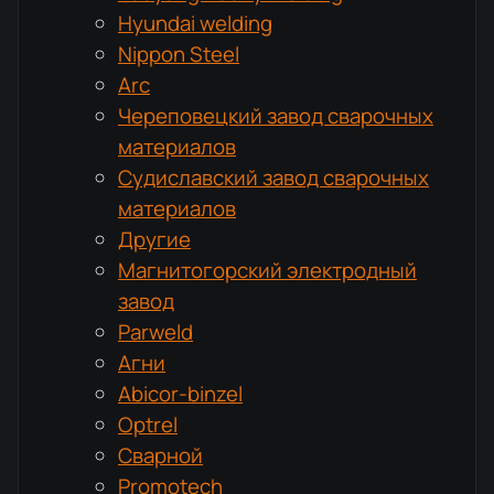
Hyundai welding
Nippon Steel
Arc
Череповецкий завод сварочных
материалов
Судиславский завод сварочных
материалов
Другие
Магнитогорский электродный
завод
Parweld
Агни
Abicor-binzel
Optrel
Сварной
Promotech