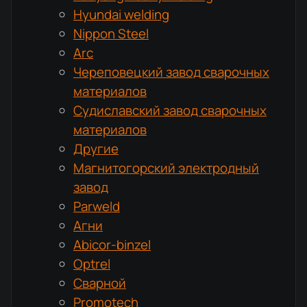
Hyundai welding
Nippon Steel
Arc
Череповецкий завод сварочных
материалов
Судиславский завод сварочных
материалов
Другие
Магнитогорский электродный
завод
Parweld
Агни
Abicor-binzel
Optrel
Сварной
Promotech