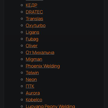
КЕДР
DRATEC
Translas
Oxyturbo
Ligans
Fubag
Oliver
От Михалыча
Migman
Phoenix Welding
Telwin
Neon
ПТК
Aurora
Kobelco
Luoyang Peony Welding