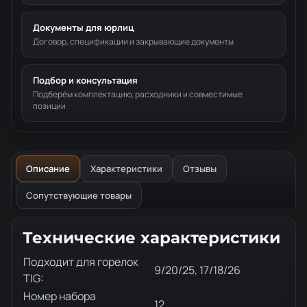
Документы для юрлиц
Договор, спецификации и закрывающие документы
Подбор и консультация
Подберём комплектацию, расходники и совместимые
позиции
Описание
Характеристики
Отзывы
Сопутствующие товары
Описание товара
Технические характеристики
Подходит для горелок
9/20/25, 17/18/26
TIG:
Номер набора
12