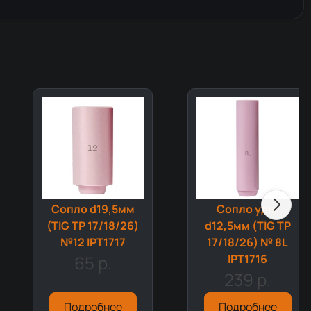
Сопло d19,5мм
Сопло удл.
(TIG TP 17/18/26)
d12,5мм (TIG TP
№12 IPT1717
17/18/26) № 8L
65 р.
IPT1716
239 р.
Подробнее
Подробнее