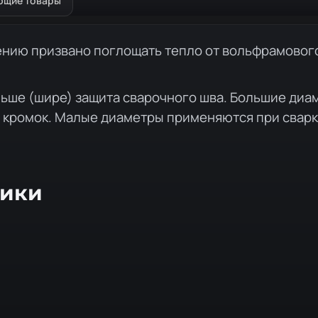
ющие товары
ению призвано поглощать тепло от вольфрамового
ьше (шире) защита сварочного шва. Большие диам
м кромок. Малые диаметры применяются при сварк
тики