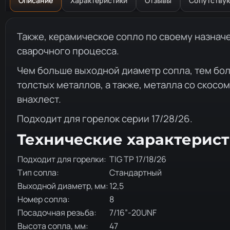
Описание
Характеристики
Отзывы
Сопутству
Описание товара
Также, керамическое сопло по своему назнач
сварочного процесса.
Чем больше выходной диаметр сопла, тем бол
толстых металлов, а также, металла со скосо
внахлест.
Подходит для горелок серии 17/28/26.
Технические характерис
Подходит для горелки:
TIG TP 17/18/26
Тип сопла:
Стандартный
Выходной диаметр, мм:
12,5
Номер сопла:
8
Посадочная резьба:
7/16”-20UNF
Высота сопла, мм:
47