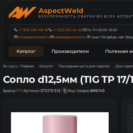
AspectWeld
БЕЗУПРЕЧНОСТЬ СВАРКИ ВО ВСЕХ АСПЕК
+7 (812) 495-99-20
+7 (921) 300-84-99
Пн–Пт 09:00–18:00
info@aspectweld.ru
sale@aspectweld.ru
Санкт-Петербург, наб. Обвод
Каталог
Производители
Полезная 
Вы здесь:
Главная
Каталог
Расходные части для горелок
Для горел
Сопло d12,5мм (TIG TP 17/
Бренд:
ПТК
Артикул:
072.170.512
Код товара:
AW6749