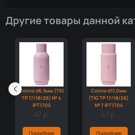
Другие товары данной ка
Сопло d6,5мм (TIG
Сопло d11,0мм
TP 17/18/26) № 4
(TIG TP 17/18/26)
IPT1705
№ 7 IPT1704
47 р.
47 р.
Подробнее
Подробнее