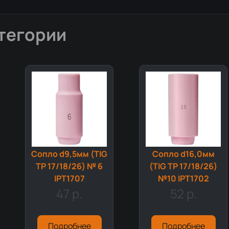
тегории
Сопло d9,5мм (TIG
Сопло d16,0мм
TP 17/18/26) № 6
(TIG TP 17/18/26)
IPT1707
№10 IPT1702
47 р.
52 р.
Подробнее
Подробнее