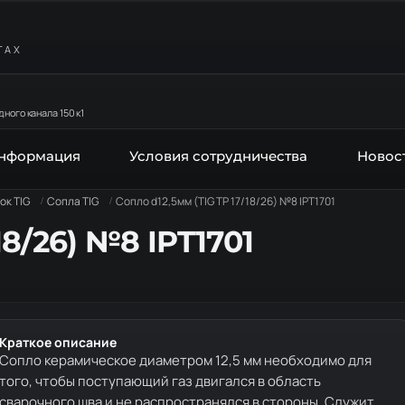
ТАХ
ного канала 150 к1
информация
Условия сотрудничества
Новос
ок TIG
Сопла TIG
Сопло d12,5мм (TIG TP 17/18/26) №8 IPT1701
18/26) №8 IPT1701
Краткое описание
Сопло керамическое диаметром 12,5 мм необходимо для
того, чтобы поступающий газ двигался в область
сварочного шва и не распространялся в стороны. Служит