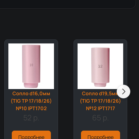
Сопло d16,0мм
Сопло d19,5мм
(TIG TP 17/18/26)
(TIG TP 17/18/26)
№10 IPT1702
№12 IPT1717
52 р.
65 р.
Подробнее
Подробнее