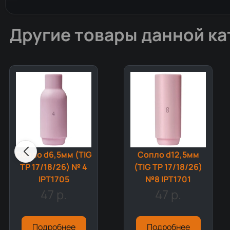
Другие товары данной ка
Сопло d6,5мм (TIG
Сопло d12,5мм
TP 17/18/26) № 4
(TIG TP 17/18/26)
IPT1705
№8 IPT1701
47 р.
47 р.
Подробнее
Подробнее