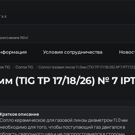
ТАХ
ного канала 150 к1
информация
Условия сотрудничества
Новос
ок TIG
Сопла TIG
Сопло газовая линза 11,0мм (TIG TP 17/18/26) № 7 IPT172
м (TIG TP 17/18/26) № 7 IP
Краткое описание
Сопло керамическое для газовой линзы диаметром 11,0 мм
необходимо для того, чтобы поступающий газ двигался в
область сварочного шва и не распространялся в стороны.