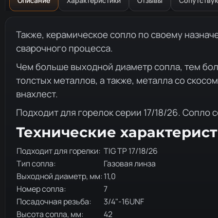
Описание
Характеристики
Отзывы
Сопутству
Описание товара
Также, керамическое сопло по своему назнач
сварочного процесса.
Чем больше выходной диаметр сопла, тем бол
толстых металлов, а также, металла со скосо
внахлест.
Подходит для горелок серии 17/18/26. Сопло 
Технические характерис
Подходит для горелки:
TIG TP 17/18/26
Тип сопла:
Газовая линза
Выходной диаметр, мм:
11,0
Номер сопла:
7
Посадочная резьба:
3/4"-16UNF
Высота сопла, мм:
42