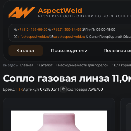
AspectWeld
БЕЗУПРЕЧНОСТЬ СВАРКИ ВО ВСЕХ АСПЕК
+7 (812) 495-99-20
+7 (921) 300-84-99
Пн–Пт 09:00–18:00
info@aspectweld.ru
sale@aspectweld.ru
Санкт-Петербург, наб. Обвод
Каталог
Производители
Полезная 
Вы здесь:
Главная
Каталог
Расходные части для горелок
Для горел
Сопло газовая линза 11,0м
Бренд:
ПТК
Артикул:
072.180.511
Код товара:
AW6760