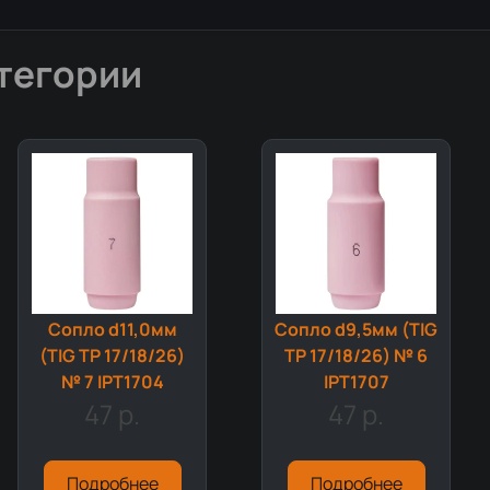
тегории
Сопло d11,0мм
Сопло d9,5мм (TIG
(TIG TP 17/18/26)
TP 17/18/26) № 6
№ 7 IPT1704
IPT1707
47 р.
47 р.
Подробнее
Подробнее