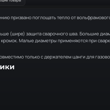
ющие товары
ению призвано поглощать тепло от вольфрамового
ьше (шире) защита сварочного шва. Большие диам
м кромок. Малые диаметры применяются при сварке
совместимо только с держателем цанги для газово
тики