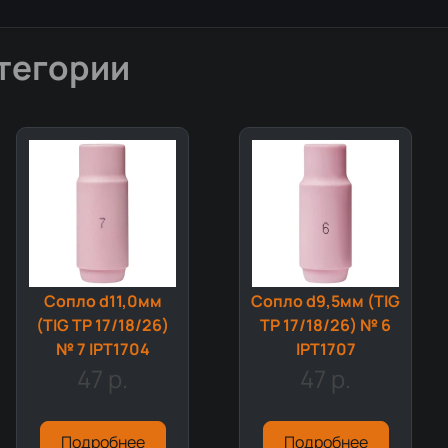
тегории
Сопло d11,0мм
Сопло d9,5мм (TIG
(TIG TP 17/18/26)
TP 17/18/26) № 6
№ 7 IPT1704
IPT1707
47 р.
47 р.
Подробнее
Подробнее