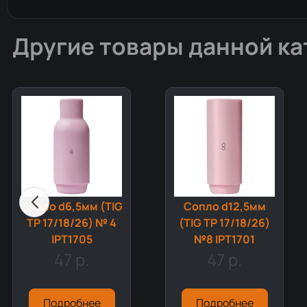
Другие товары данной ка
Сопло d6,5мм (TIG
Сопло d12,5мм
TP 17/18/26) № 4
(TIG TP 17/18/26)
IPT1705
№8 IPT1701
47 р.
47 р.
Подробнее
Подробнее