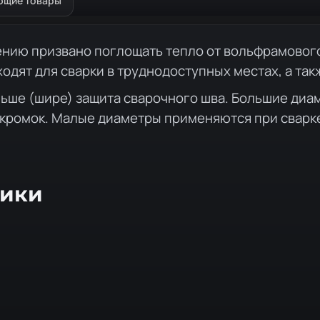
ющие товары
ению призвано поглощать тепло от вольфрамового
одят для сварки в труднодоступных местах, а так
ьше (шире) защита сварочного шва. Большие диам
 кромок. Малые диаметры применяются при сварке
тики