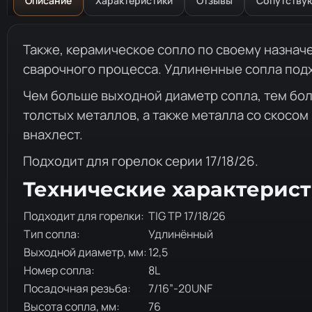
Описание
Характеристики
Отзывы
Сопутству
Описание товара
Также, керамическое сопло по своему назнач
сварочного процесса. Удлиненные сопла подх
Чем больше выходной диаметр сопла, тем бол
толстых металлов, а также металла со скосом
внахлест.
Подходит для горелок серии 17/18/26.
Технические характерис
Подходит для горелки:
TIG TP 17/18/26
Тип сопла:
Удлинённый
Выходной диаметр, мм:
12,5
Номер сопла:
8L
Посадочная резьба:
7/16”-20UNF
Высота сопла, мм:
76