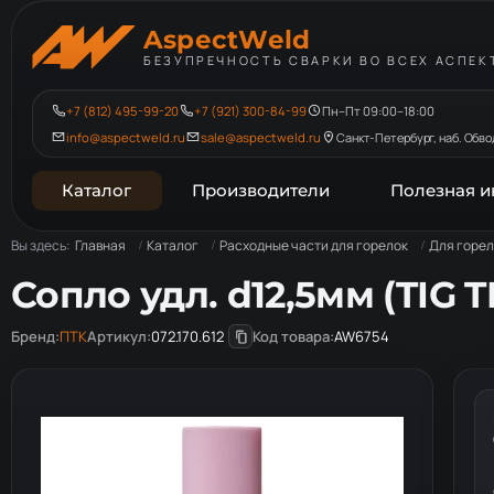
AspectWeld
БЕЗУПРЕЧНОСТЬ СВАРКИ ВО ВСЕХ АСПЕК
+7 (812) 495-99-20
+7 (921) 300-84-99
Пн–Пт 09:00–18:00
info@aspectweld.ru
sale@aspectweld.ru
Санкт-Петербург, наб. Обвод
Каталог
Производители
Полезная 
Вы здесь:
Главная
Каталог
Расходные части для горелок
Для горел
Сопло удл. d12,5мм (TIG TP
Бренд:
ПТК
Артикул:
072.170.612
Код товара:
AW6754