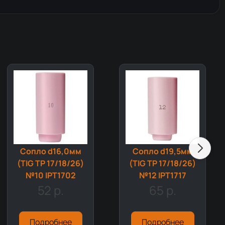
Сопло d16,0мм
Сопло d19,5мм
(TIG TP 17/18/26)
(TIG TP 17/18/26)
№10 IPT1702
№12 IPT1717
52 р.
65 р.
Подробнее
Подробнее