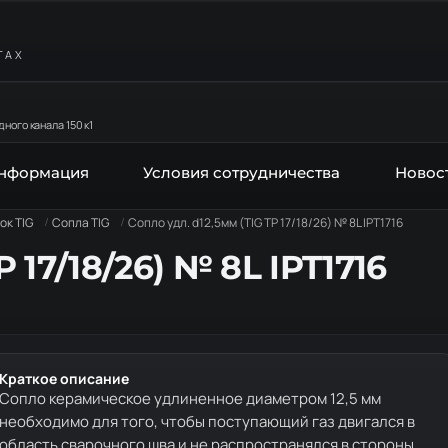
ТАХ
ного канала 150 к1
информация
Условия сотрудничества
Новос
ок TIG
Сопла TIG
Сопло удл. d12,5мм (TIG TP 17/18/26) № 8L IPT1716
 17/18/26) № 8L IPT1716
Краткое описание
Сопло керамическое удлиненное диаметром 12,5 мм
необходимо для того, чтобы поступающий газ двигался в
область сварочного шва и не распространялся в стороны.