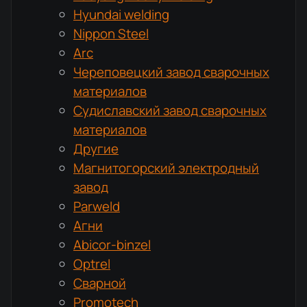
Hyundai welding
Nippon Steel
Arc
Череповецкий завод сварочных
материалов
Судиславский завод сварочных
материалов
Другие
Магнитогорский электродный
завод
Parweld
Агни
Abicor-binzel
Optrel
Сварной
Promotech