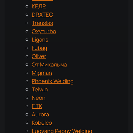
КЕДР
DRATEC
Translas
Oxyturbo
Ligans
Fubag
Oliver
От Михалыча
Migman
Phoenix Welding
Telwin
Neon
ПТК
Aurora
Kobelco
Luoyang Peony Welding