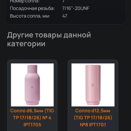
Номер сопла:
7
Посадочная резьба:
7/16”-20UNF
Высота сопла, мм:
47
Другие товары данной
категории
Сопло d6,5мм (TIG
Сопло d12,5мм
TP 17/18/26) № 4
(TIG TP 17/18/26)
IPT1705
№8 IPT1701