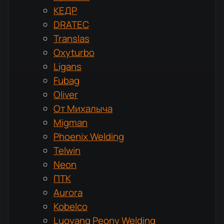
КЕДР
DRATEC
Translas
Oxyturbo
Ligans
Fubag
Oliver
От Михалыча
Migman
Phoenix Welding
Telwin
Neon
ПТК
Aurora
Kobelco
Luoyang Peony Welding