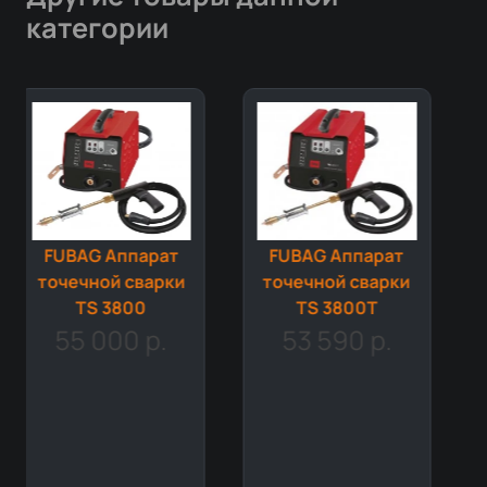
категории
FUBAG Аппарат
точечной сварки
TS 3800T
53 590 р.
FUBAG Машина
контактной
сварки c
радиальным
ходом плеча RS
15M с блоком