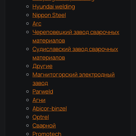
Hyundai welding
Nippon Steel
Arc
Череповецкий завод сварочных
материалов
Судиславский завод сварочных
материалов
Другие
Магнитогорский электродный
завод
Parweld
Агни
Abicor-binzel
Optrel
Сварной
Promotech