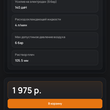
Усилие на электродах (6 бар)
140 даН
Расход охлаждающей жидкости
4 л/мин
Мах допустимое давление воздуха
6 бар
Раствор плеч
105.5 мм
1 975 р.
В корзину