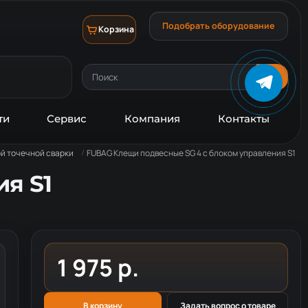
Подобрать оборудование
Корзина
ти
Сервис
Компания
Контакты
й точечной сварки
FUBAG Клещи подвесные SG 4 с блоком управления S1
я S1
1 975 р.
В корзину
Задать вопрос о товаре