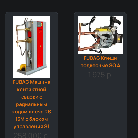
FUBAG Клещи
подвесные SG 4
1 975 р.
FUBAG Машина
контактной
сварки c
радиальным
ходом плеча RS
15M с блоком
управления S1
258 000 р.