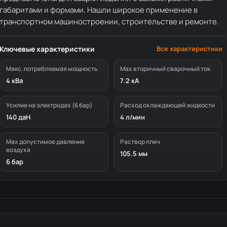
габаритами и формами. Нашли широкое применение в
транспортном машиностроении, строительстве и ремонте.
Ключевые характеристики
Все характеристики
Макс. потребляемая мощность
Мах вторичный сварочный ток
4 кВа
7.2 кА
Усилие на электродах (6 бар)
Расход охлаждающей жидкости
140 даН
4 л/мин
Мах допустимое давление
Раствор плеч
воздуха
105.5 мм
6 бар