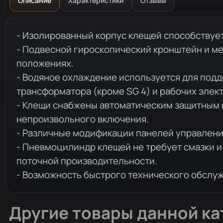
Описание
Характеристики
Отзывы
Описание товара
- Изолированный корпус клещей способствует
- Подвесной гироскопический кронштейн и м
положениях.
- Водяное охлаждение используется для под
трансформатора (кроме SG 4) и рабочих элек
- Клещи снабжены автоматическим защитным в
непроизвольного включения.
- Различные модификации панелей управления:
- Пневмоцилиндр клещей не требует смазки и 
поточной производительности.
- Возможность быстрого технического обслу
Другие товары данной ка