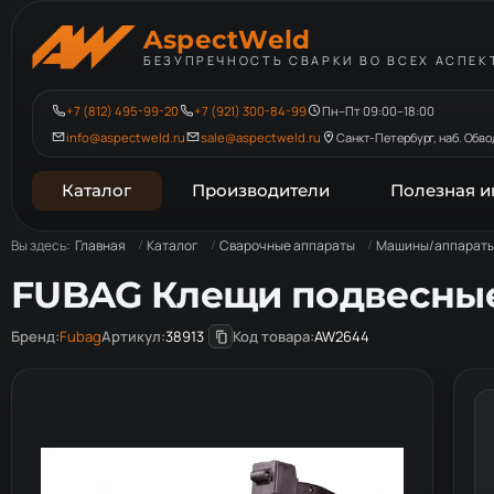
AspectWeld
БЕЗУПРЕЧНОСТЬ СВАРКИ ВО ВСЕХ АСПЕК
+7 (812) 495-99-20
+7 (921) 300-84-99
Пн–Пт 09:00–18:00
info@aspectweld.ru
sale@aspectweld.ru
Санкт-Петербург, наб. Обвод
Каталог
Производители
Полезная 
Вы здесь:
Главная
Каталог
Сварочные аппараты
Машины/аппараты 
FUBAG Клещи подвесные 
Бренд:
Fubag
Артикул:
38913
Код товара:
AW2644