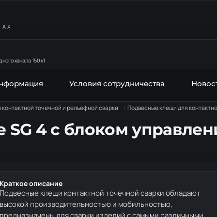
ТАХ
ного канала 150 к1
информация
Условия сотрудничества
Новос
контактной точечной и рельефной сварки
Подвесные клещи для контактно
SG 4 с блоком управлени
Краткое описание
Подвесные клещи контактной точечной сварки обладают
высокой производительностью и мобильностью,
предназначены для сварки изделий с самыми различными