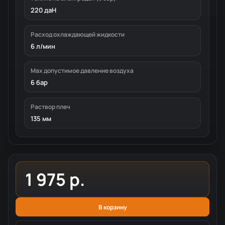
220 даН
Расход охлаждающей жидкости
6 л/мин
Мах допустимое давление воздуха
6 бар
Раствор плеч
135 мм
1 975 р.
В корзину