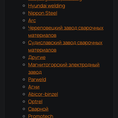
Hyundai welding
Nippon Steel
Arc
Череповецкий завод сварочных
материалов
Судиславский завод сварочных
материалов
Другие
Магнитогорский электродный
завод
Parweld
Агни
Abicor-binzel
Optrel
Сварной
Promotech