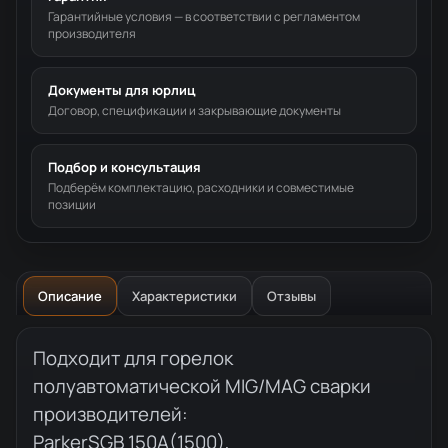
Гарантийные условия — в соответствии с регламентом
производителя
Документы для юрлиц
Договор, спецификации и закрывающие документы
Подбор и консультация
Подберём комплектацию, расходники и совместимые
позиции
Описание
Характеристики
Отзывы
Описание товара
Подходит для горелок
полуавтоматической MIG/MAG сварки
производителей:
ParkerSGB 150А(1500),