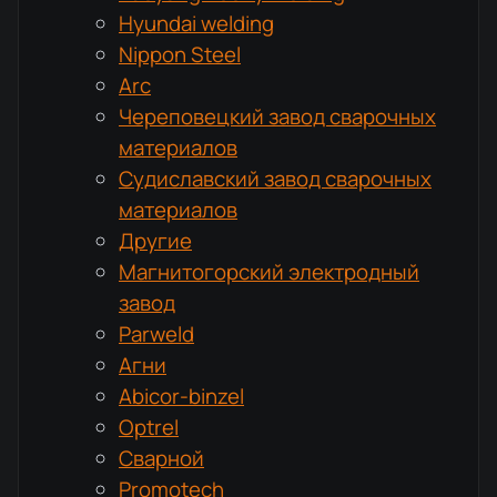
Hyundai welding
Nippon Steel
Arc
Череповецкий завод сварочных
материалов
Судиславский завод сварочных
материалов
Другие
Магнитогорский электродный
завод
Parweld
Агни
Abicor-binzel
Optrel
Сварной
Promotech