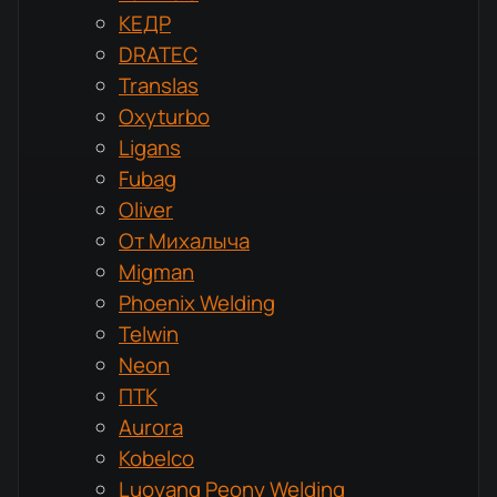
КЕДР
DRATEC
Translas
Oxyturbo
Ligans
Fubag
Oliver
От Михалыча
Migman
Phoenix Welding
Telwin
Neon
ПТК
Aurora
Kobelco
Luoyang Peony Welding