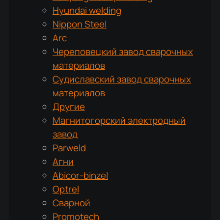
Hyundai welding
Nippon Steel
Arc
Череповецкий завод сварочных
материалов
Судиславский завод сварочных
материалов
Другие
Магнитогорский электродный
завод
Parweld
Агни
Abicor-binzel
Optrel
Сварной
Promotech