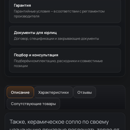
Гарантия
Гарантийные условия — в соответствии с регламентом
производителя
Документы для юрлиц
Договор, спецификации и закрывающие документы
Подбор и консультация
Подберём комплектацию, расходники и совместимые
позиции
Описание
Характеристики
Отзывы
Сопутствующие товары
Описание товара
Также, керамическое сопло по своему
назначению призвано поглощать тепло от