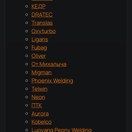
КЕДР
DRATEC
Translas
Oxyturbo
Ligans
Fubag
Oliver
От Михалыча
Migman
Phoenix Welding
Telwin
Neon
ПТК
Aurora
Kobelco
Luoyang Peony Welding