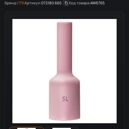
Бренд:
ПТК
Артикул:
072.180.665
Код товара:
AW6765