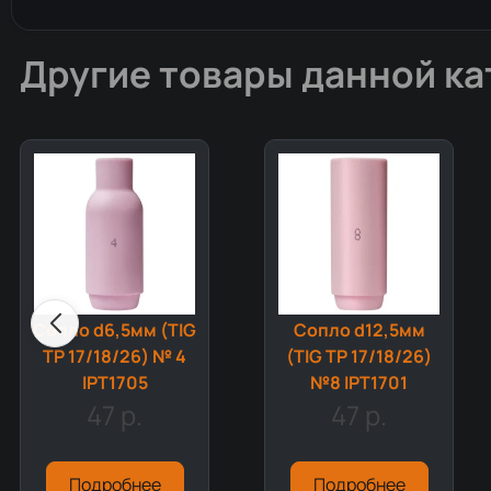
Другие товары данной ка
Сопло d6,5мм (TIG
Сопло d12,5мм
TP 17/18/26) № 4
(TIG TP 17/18/26)
IPT1705
№8 IPT1701
47 р.
47 р.
Подробнее
Подробнее