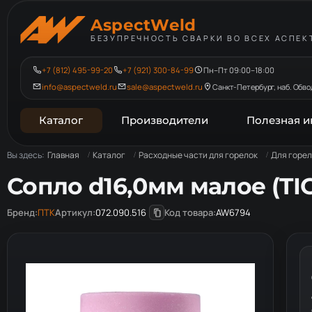
AspectWeld
БЕЗУПРЕЧНОСТЬ СВАРКИ ВО ВСЕХ АСПЕК
+7 (812) 495-99-20
+7 (921) 300-84-99
Пн–Пт 09:00–18:00
info@aspectweld.ru
sale@aspectweld.ru
Санкт-Петербург, наб. Обвод
Каталог
Производители
Полезная 
Вы здесь:
Главная
Каталог
Расходные части для горелок
Для горел
Сопло d16,0мм малое (TIG
Бренд:
ПТК
Артикул:
072.090.516
Код товара:
AW6794