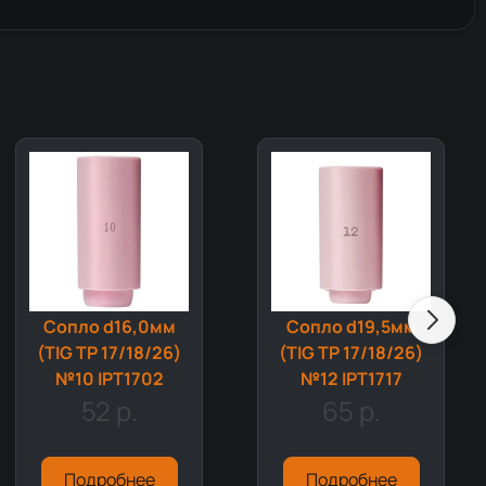
Сопло d16,0мм
Сопло d19,5мм
(TIG TP 17/18/26)
(TIG TP 17/18/26)
№10 IPT1702
№12 IPT1717
52 р.
65 р.
Подробнее
Подробнее