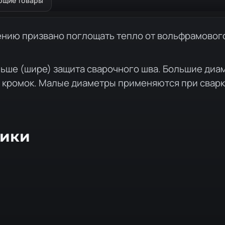
ющие товары
ению призвано поглощать тепло от вольфрамового
ьше (шире) защита сварочного шва. Большие диам
м кромок. Малые диаметры применяются при сварк
тики