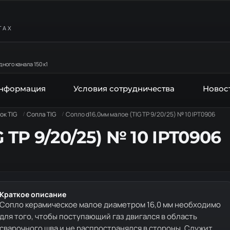
ТАХ
ного канала 150 к1
информация
Условия сотрудничества
Новос
ок TIG
Сопла TIG
Сопло d16,0мм малое (TIG TP 9/20/25) № 10 IPT0906
 TP 9/20/25) № 10 IPT0906
Краткое описание
Сопло керамическое малое диаметром 16,0 мм необходимо
для того, чтобы поступающий газ двигался в область
сварочного шва и не распространялся в стороны. Служит