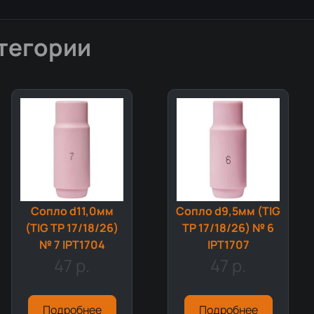
тегории
Сопло d11,0мм
Сопло d9,5мм (TIG
(TIG TP 17/18/26)
TP 17/18/26) № 6
№ 7 IPT1704
IPT1707
47 р.
47 р.
Подробнее
Подробнее