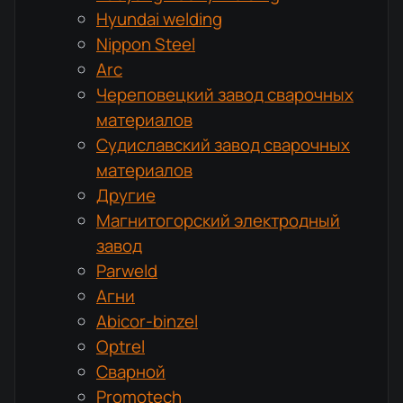
Hyundai welding
Nippon Steel
Arc
Череповецкий завод сварочных
материалов
Судиславский завод сварочных
материалов
Другие
Магнитогорский электродный
завод
Parweld
Агни
Abicor-binzel
Optrel
Сварной
Promotech