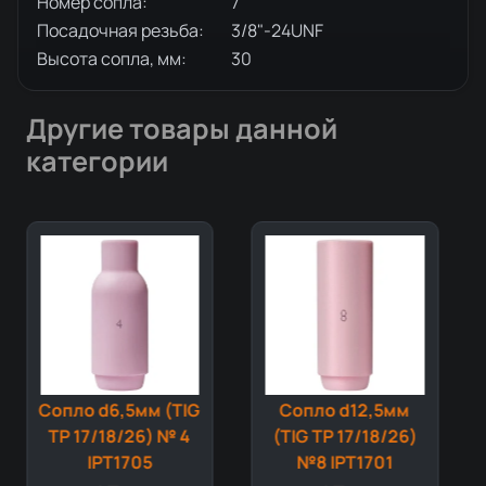
Номер сопла:
7
Посадочная резьба:
3/8"-24UNF
Высота сопла, мм:
30
Другие товары данной
категории
Сопло d6,5мм (TIG
Сопло d12,5мм
TP 17/18/26) № 4
(TIG TP 17/18/26)
IPT1705
№8 IPT1701