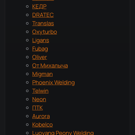
КЕДР
DRATEC
Translas
Oxyturbo
Ligans
Fubag
Oliver
От Михалыча
Migman
Phoenix Welding
Telwin
Neon
ПТК
Aurora
Kobelco
Luoyang Peony Welding