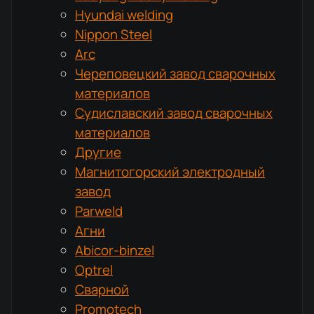
Hyundai welding
Nippon Steel
Arc
Череповецкий завод сварочных
материалов
Судиславский завод сварочных
материалов
Другие
Магнитогорский электродный
завод
Parweld
Агни
Abicor-binzel
Optrel
Сварной
Promotech