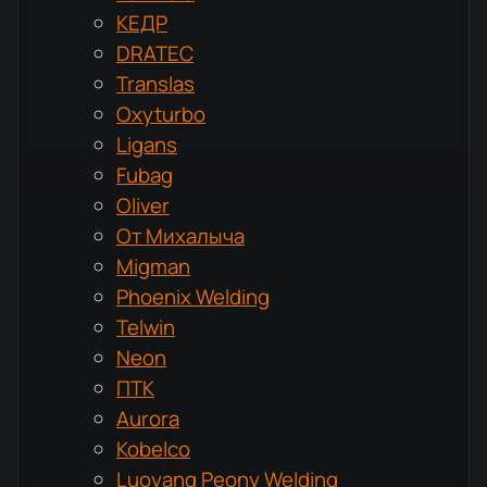
КЕДР
DRATEC
Translas
Oxyturbo
Ligans
Fubag
Oliver
От Михалыча
Migman
Phoenix Welding
Telwin
Neon
ПТК
Aurora
Kobelco
Luoyang Peony Welding