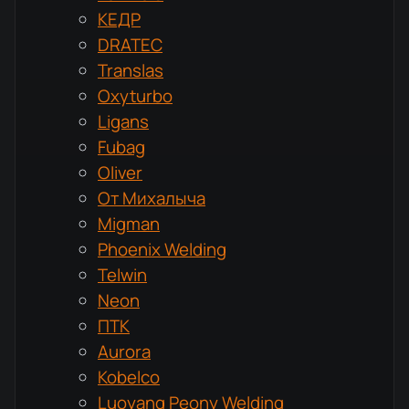
КЕДР
DRATEC
Translas
Oxyturbo
Ligans
Fubag
Oliver
От Михалыча
Migman
Phoenix Welding
Telwin
Neon
ПТК
Aurora
Kobelco
Luoyang Peony Welding