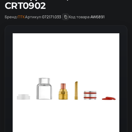
CRT0902
Бренд:
ПТК
Артикул:
072.171.033
Код товара:
AW6891