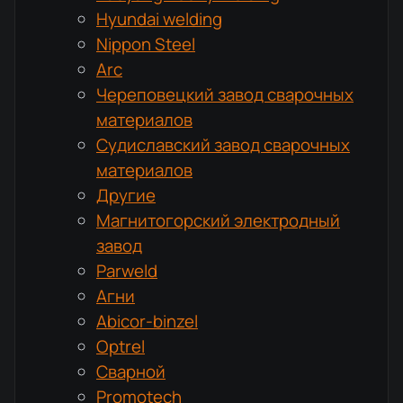
Hyundai welding
Nippon Steel
Arc
Череповецкий завод сварочных
материалов
Судиславский завод сварочных
материалов
Другие
Магнитогорский электродный
завод
Parweld
Агни
Abicor-binzel
Optrel
Сварной
Promotech