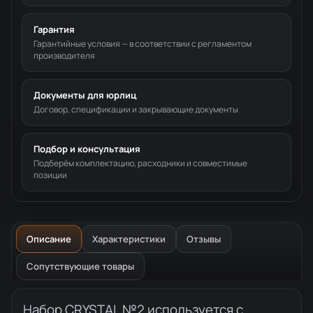
Гарантия
Гарантийные условия — в соответствии с регламентом
производителя
Документы для юрлиц
Договор, спецификации и закрывающие документы
Подбор и консультация
Подберём комплектацию, расходники и совместимые
позиции
Описание
Характеристики
Отзывы
Сопутствующие товары
Описание товара
Набор CRYSTAL №2 используется с