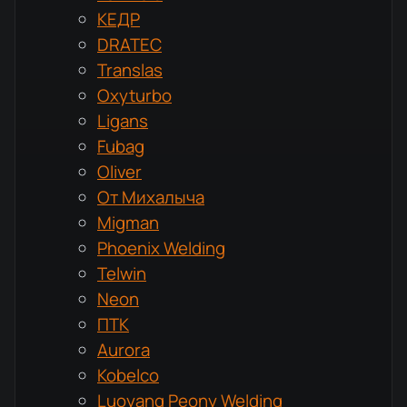
КЕДР
DRATEC
Translas
Oxyturbo
Ligans
Fubag
Oliver
От Михалыча
Migman
Phoenix Welding
Telwin
Neon
ПТК
Aurora
Kobelco
Luoyang Peony Welding