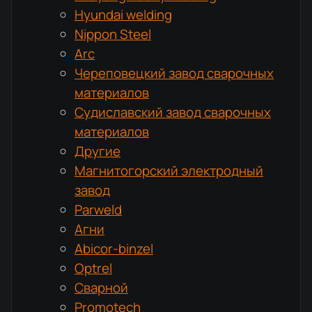
Hyundai welding
Nippon Steel
Arc
Череповецкий завод сварочных
материалов
Судиславский завод сварочных
материалов
Другие
Магнитогорский электродный
завод
Parweld
Агни
Abicor-binzel
Optrel
Сварной
Promotech