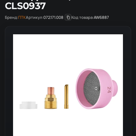
CLS0937
Бренд:
ПТК
Артикул:
072.171.008
Код товара:
AW6887