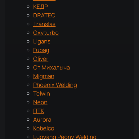
КЕДР
DRATEC
Translas
Oxyturbo
Ligans
Fubag
Oliver
От Михалыча
Migman
Phoenix Welding
Telwin
Neon
ПТК
Aurora
Kobelco
Luoyang Peony Welding