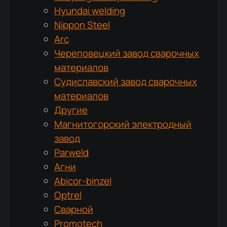
Hyundai welding
Nippon Steel
Arc
Череповецкий завод сварочных
материалов
Судиславский завод сварочных
материалов
Другие
Магнитогорский электродный
завод
Parweld
Агни
Abicor-binzel
Optrel
Сварной
Promotech