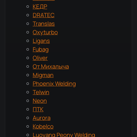
КЕДР
DRATEC
Translas
Oxyturbo
Ligans
Fubag
Oliver
От Михалыча
Migman
Phoenix Welding
Telwin
Neon
ПТК
Aurora
Kobelco
Luoyang Peony Welding