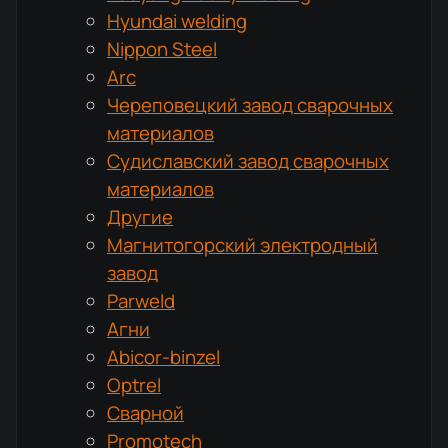
Hyundai welding
Nippon Steel
Arc
Череповецкий завод сварочных
материалов
Судиславский завод сварочных
материалов
Другие
Магнитогорский электродный
завод
Parweld
Агни
Abicor-binzel
Optrel
Сварной
Promotech