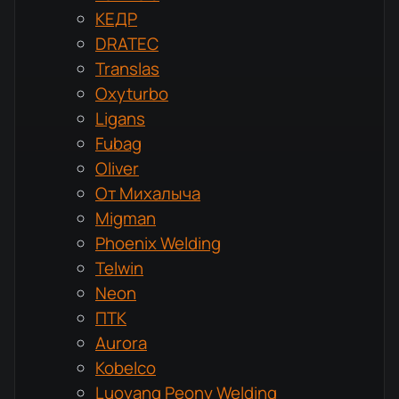
КЕДР
DRATEC
Translas
Oxyturbo
Ligans
Fubag
Oliver
От Михалыча
Migman
Phoenix Welding
Telwin
Neon
ПТК
Aurora
Kobelco
Luoyang Peony Welding