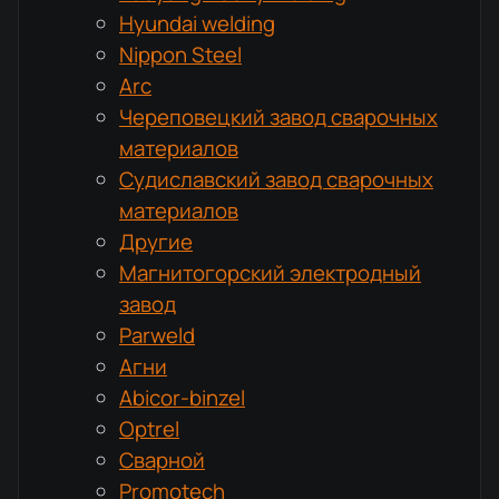
Hyundai welding
Nippon Steel
Arc
Череповецкий завод сварочных
материалов
Судиславский завод сварочных
материалов
Другие
Магнитогорский электродный
завод
Parweld
Агни
Abicor-binzel
Optrel
Сварной
Promotech