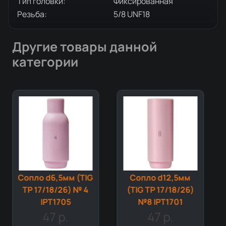
Тип головки:
Фиксированная
Резьба:
5/8 UNF18
Другие товары данной
категории
G
Сопло d12,5мм
Сопло d11,0мм
(TIG TP 17/18/26)
(TIG TP 17/18/26)
№8 IPT1701
№ 7 IPT1704
47 р.
47 р.