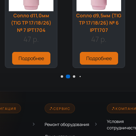
Сопло d11,0мм
Сопло d9,5мм (TIG
(TIG TP 17/18/26)
TP 17/18/26) № 6
№ 7 IPT1704
IPT1707
47 р.
47 р.
Подробнее
Подробнее
ИГАЦИЯ
СЕРВИС
КОМПАН
Условия
Ремонт оборудования
сотрудничест