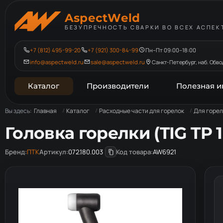
AspectWeld
БЕЗУПРЕЧНОСТЬ СВАРКИ ВО ВСЕХ АСПЕК
+7 (812) 495-99-20
+7 (921) 300-84-99
Пн–Пт 09:00–18:00
info@aspectweld.ru
sale@aspectweld.ru
Санкт-Петербург, наб. Обвод
Каталог
Производители
Полезная 
Вы здесь:
Главная
Каталог
Расходные части для горелок
Для горел
Головка горелки (TIG TP 
Бренд:
ПТК
Артикул:
072.180.003
Код товара:
AW6921