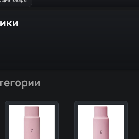
ющие товары
тики
тегории