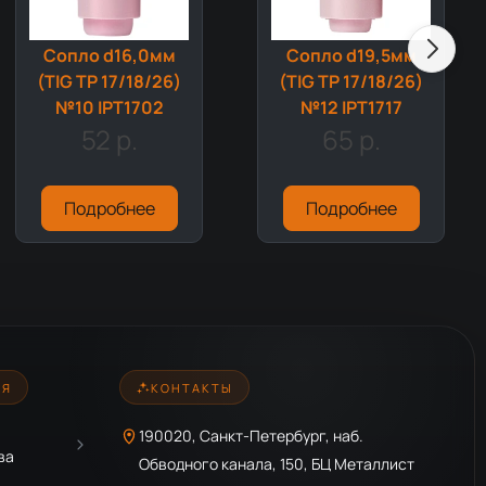
Сопло d16,0мм
Сопло d19,5мм
(TIG TP 17/18/26)
(TIG TP 17/18/26)
№10 IPT1702
№12 IPT1717
52 р.
65 р.
Подробнее
Подробнее
ИЯ
КОНТАКТЫ
190020, Санкт-Петербург, наб.
ва
Обводного канала, 150, БЦ Металлист