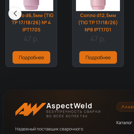
Сопло d6,5мм (TIG
Сопло d12,5мм
TP 17/18/26) № 4
(TIG TP 17/18/26)
IPT1705
№8 IPT1701
47 р.
47 р.
Подробнее
Подробнее
AspectWeld
НАВ
БЕЗУПРЕЧНОСТЬ СВАРКИ
ВО ВСЕХ АСПЕКТАХ
Каталог
Надежный поставщик сварочного