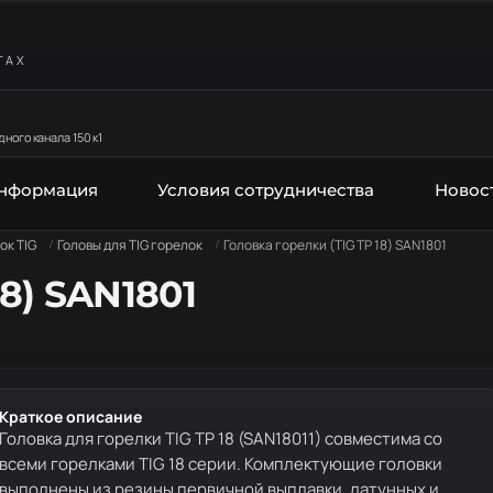
ТАХ
ного канала 150 к1
информация
Условия сотрудничества
Новос
ок TIG
Головы для TIG горелок
Головка горелки (TIG TP 18) SAN1801
18) SAN1801
Краткое описание
Головка для горелки TIG TP 18 (SAN18011) совместима со
всеми горелками TIG 18 серии. Комплектующие головки
выполнены из резины первичной выплавки, латунных и