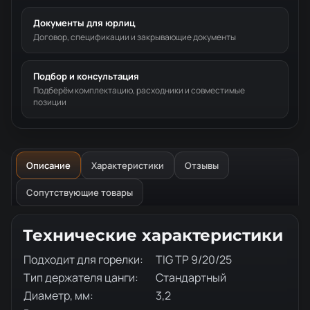
Документы для юрлиц
Договор, спецификации и закрывающие документы
Подбор и консультация
Подберём комплектацию, расходники и совместимые
позиции
Описание
Характеристики
Отзывы
Сопутствующие товары
Описание товара
Технические характеристики
Подходит для горелки:
TIG TP 9/20/25
Тип держателя цанги:
Стандартный
Диаметр, мм:
3,2