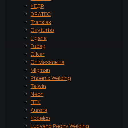
КЕДР
DRATEC
Translas
Oxyturbo
Ligans
Fubag
Oliver
От Михалыча
Migman
Phoenix Welding
Telwin
Neon
ПТК
Aurora
Kobelco
Luoyang Peony Welding