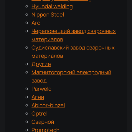
Hyundai welding
Nippon Steel
Arc
Череповецкий завод сварочных
материалов
Судиславский завод сварочных
материалов
Другие
Магнитогорский электродный
завод
Parweld
Агни
Abicor-binzel
Optrel
Сварной
Promotech