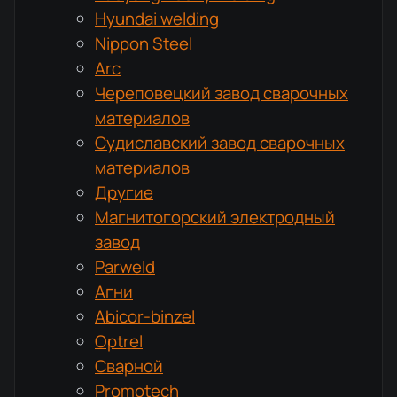
Hyundai welding
Nippon Steel
Arc
Череповецкий завод сварочных
материалов
Судиславский завод сварочных
материалов
Другие
Магнитогорский электродный
завод
Parweld
Агни
Abicor-binzel
Optrel
Сварной
Promotech