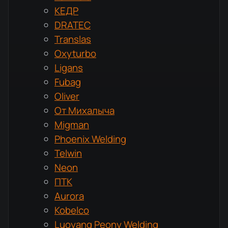
КЕДР
DRATEC
Translas
Oxyturbo
Ligans
Fubag
Oliver
От Михалыча
Migman
Phoenix Welding
Telwin
Neon
ПТК
Aurora
Kobelco
Luoyang Peony Welding