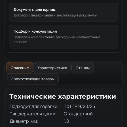
Документы для юрлиц
Договор, спецификации и закрывающие документы
Подбор и консультация
Подберём комплектацию, расходники и совместимые
позиции
Описание
Характеристики
Отзывы
Сопутствующие товары
Описание товара
Технические характеристики
Подходит для горелки:
TIG TP 9/20/25
Тип держателя цанги:
Стандартный
Диаметр, мм:
1,0