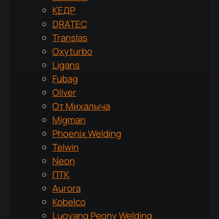
КЕДР
DRATEC
Translas
Oxyturbo
Ligans
Fubag
Oliver
От Михалыча
Migman
Phoenix Welding
Telwin
Neon
ПТК
Aurora
Kobelco
Luoyang Peony Welding