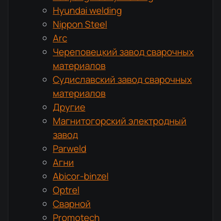
Hyundai welding
Nippon Steel
Arc
Череповецкий завод сварочных
материалов
Судиславский завод сварочных
материалов
Другие
Магнитогорский электродный
завод
Parweld
Агни
Abicor-binzel
Optrel
Сварной
Promotech