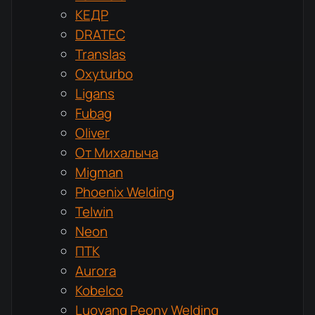
КЕДР
DRATEC
Translas
Oxyturbo
Ligans
Fubag
Oliver
От Михалыча
Migman
Phoenix Welding
Telwin
Neon
ПТК
Aurora
Kobelco
Luoyang Peony Welding