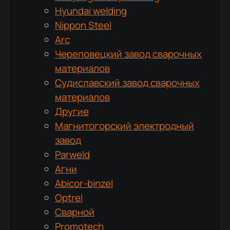
Hyundai welding
Nippon Steel
Arc
Череповецкий завод сварочных
материалов
Судиславский завод сварочных
материалов
Другие
Магнитогорский электродный
завод
Parweld
Агни
Abicor-binzel
Optrel
Сварной
Promotech