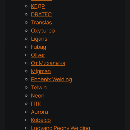
КЕДР
DRATEC
Translas
Oxyturbo
Ligans
Fubag
Oliver
От Михалыча
Migman
Phoenix Welding
Telwin
Neon
ПТК
Aurora
Kobelco
Luoyang Peony Welding