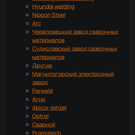
Hyundai welding
Nippon Steel
Arc
Череповецкий завод сварочных
материалов
Судиславский завод сварочных
материалов
Другие
Магнитогорский электродный
завод
Parweld
Агни
Abicor-binzel
Optrel
Сварной
Promotech