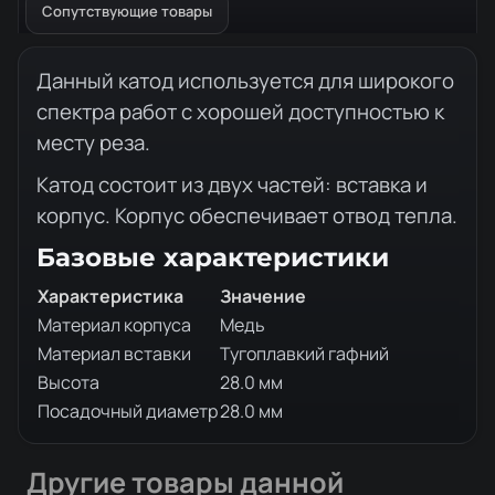
Сопутствующие товары
Описание товара
Данный катод используется для широкого
спектра работ с хорошей доступностью к
месту реза.
Катод состоит из двух частей: вставка и
корпус. Корпус обеспечивает отвод тепла.
Базовые характеристики
Характеристика
Значение
Материал корпуса
Медь
Материал вставки
Тугоплавкий гафний
Высота
28.0 мм
Посадочный диаметр
28.0 мм
Другие товары данной