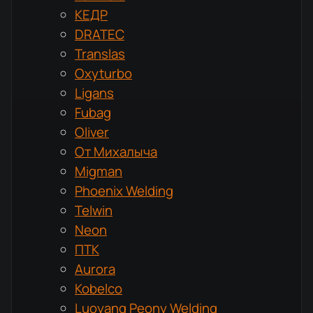
КЕДР
DRATEC
Translas
Oxyturbo
Ligans
Fubag
Oliver
От Михалыча
Migman
Phoenix Welding
Telwin
Neon
ПТК
Aurora
Kobelco
Luoyang Peony Welding