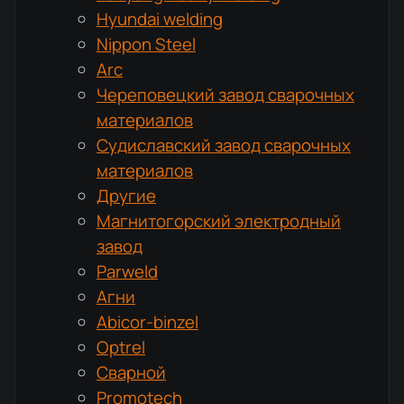
Hyundai welding
Nippon Steel
Arc
Череповецкий завод сварочных
материалов
Судиславский завод сварочных
материалов
Другие
Магнитогорский электродный
завод
Parweld
Агни
Abicor-binzel
Optrel
Сварной
Promotech