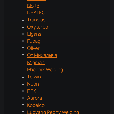
КЕДР
DRATEC
Translas
Oxyturbo
Ligans
Fubag
Oliver
От Михалыча
Migman
Phoenix Welding
Telwin
Neon
ПТК
Aurora
Kobelco
Luoyang Peony Welding