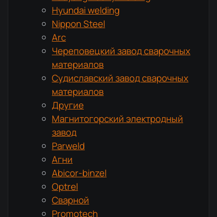
Hyundai welding
Nippon Steel
Arc
Череповецкий завод сварочных
материалов
Судиславский завод сварочных
материалов
Другие
Магнитогорский электродный
завод
Parweld
Агни
Abicor-binzel
Optrel
Сварной
Promotech