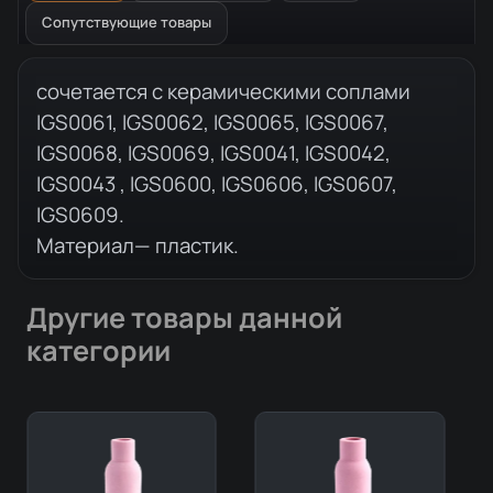
Сопутствующие товары
Описание товара
сочетается с керамическими соплами
IGS0061, IGS0062, IGS0065, IGS0067,
IGS0068, IGS0069, IGS0041, IGS0042,
IGS0043 , IGS0600, IGS0606, IGS0607,
IGS0609.
Материал— пластик.
Другие товары данной
категории