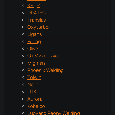
КЕДР
DRATEC
Translas
Oxyturbo
Ligans
Fubag
Oliver
От Михалыча
Migman
Phoenix Welding
Telwin
Neon
ПТК
Aurora
Kobelco
Luoyang Peony Welding