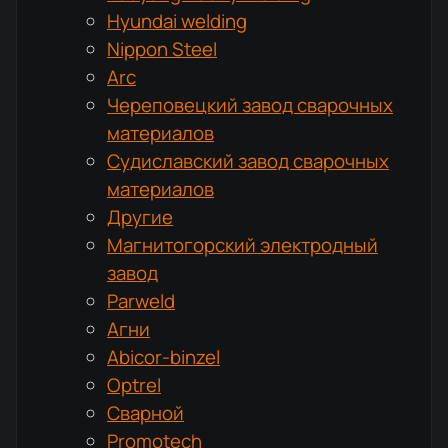
Hyundai welding
Nippon Steel
Arc
Череповецкий завод сварочных
материалов
Судиславский завод сварочных
материалов
Другие
Магнитогорский электродный
завод
Parweld
Агни
Abicor-binzel
Optrel
Сварной
Promotech