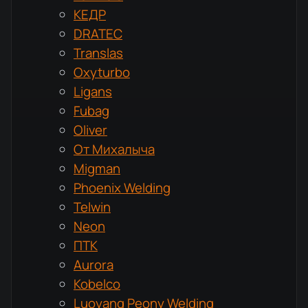
КЕДР
DRATEC
Translas
Oxyturbo
Ligans
Fubag
Oliver
От Михалыча
Migman
Phoenix Welding
Telwin
Neon
ПТК
Aurora
Kobelco
Luoyang Peony Welding