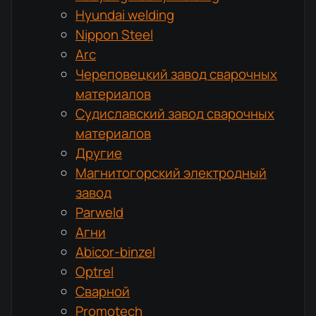
Hyundai welding
Nippon Steel
Arc
Череповецкий завод сварочных
материалов
Судиславский завод сварочных
материалов
Другие
Магнитогорский электродный
завод
Parweld
Агни
Abicor-binzel
Optrel
Сварной
Promotech