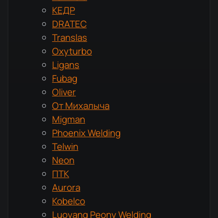
КЕДР
DRATEC
Translas
Oxyturbo
Ligans
Fubag
Oliver
От Михалыча
Migman
Phoenix Welding
Telwin
Neon
ПТК
Aurora
Kobelco
Luoyang Peony Welding