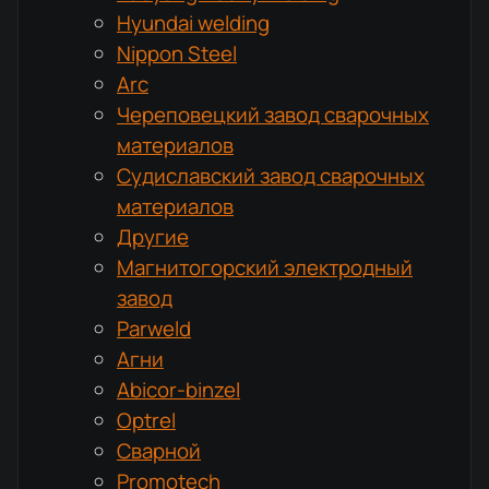
Hyundai welding
Nippon Steel
Arc
Череповецкий завод сварочных
материалов
Судиславский завод сварочных
материалов
Другие
Магнитогорский электродный
завод
Parweld
Агни
Abicor-binzel
Optrel
Сварной
Promotech