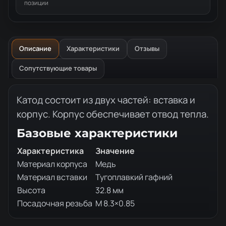
позиции
Описание
Характеристики
Отзывы
Сопутствующие товары
Описание товара
Катод состоит из двух частей: вставка и
корпус. Корпус обеспечивает отвод тепла.
Базовые характеристики
Характеристика
Значение
Материал корпуса
Медь
Материал вставки
Тугоплавкий гафний
Высота
32.8 мм
Посадочная резьба
М 8.3×0.85