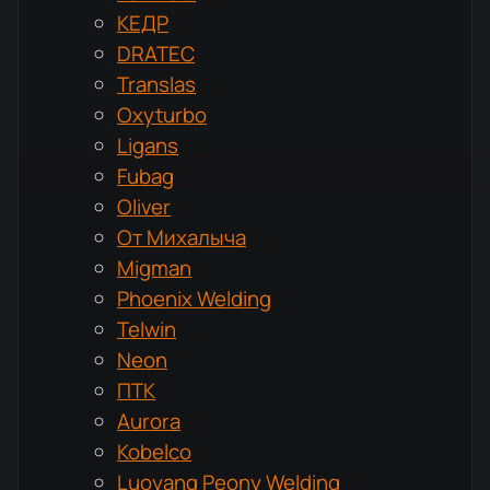
КЕДР
DRATEC
Translas
Oxyturbo
Ligans
Fubag
Oliver
От Михалыча
Migman
Phoenix Welding
Telwin
Neon
ПТК
Aurora
Kobelco
Luoyang Peony Welding