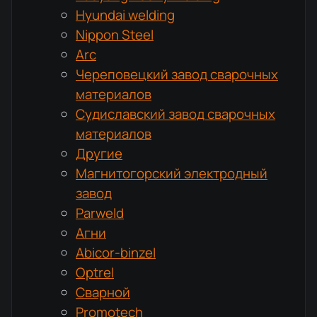
Hyundai welding
Nippon Steel
Arc
Череповецкий завод сварочных
материалов
Судиславский завод сварочных
материалов
Другие
Магнитогорский электродный
завод
Parweld
Агни
Abicor-binzel
Optrel
Сварной
Promotech