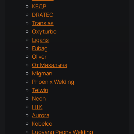
КЕДР
DRATEC
Translas
Oxyturbo
Ligans
Fubag
Oliver
От Михалыча
Migman
Phoenix Welding
Telwin
Neon
ПТК
Aurora
Kobelco
Luoyang Peony Welding