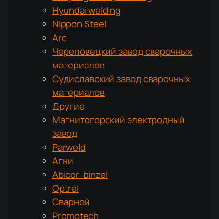
Hyundai welding
Nippon Steel
Arc
Череповецкий завод сварочных
материалов
Судиславский завод сварочных
материалов
Другие
Магнитогорский электродный
завод
Parweld
Агни
Abicor-binzel
Optrel
Сварной
Promotech