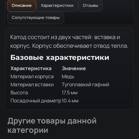
Описание
Характеристики
Отзывы
Сопутствующие товары
Описание товара
Катод состоит из двух частей: вставка и
корпус. Корпус обеспечивает отвод тепла.
Базовые характеристики
Характеристика
Значение
Материал корпуса
Медь
Материал вставки
Тугоплавкий гафний
Высота
17.5 мм
Посадочный диаметр
10.4 мм
Другие товары данной
категории