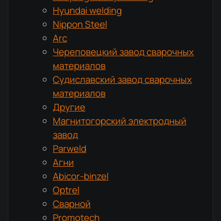
Hyundai welding
Nippon Steel
Arc
Череповецкий завод сварочных
материалов
Судиславский завод сварочных
материалов
Другие
Магнитогорский электродный
завод
Parweld
Агни
Abicor-binzel
Optrel
Сварной
Promotech