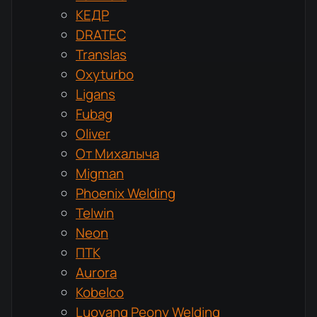
КЕДР
DRATEC
Translas
Oxyturbo
Ligans
Fubag
Oliver
От Михалыча
Migman
Phoenix Welding
Telwin
Neon
ПТК
Aurora
Kobelco
Luoyang Peony Welding