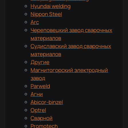
Hyundai welding
Nippon Steel
Arc
Череповецкий завод сварочных
материалов
Судиславский завод сварочных
материалов
Другие
Магнитогорский электродный
завод
Parweld
Агни
Abicor-binzel
Optrel
Сварной
Promotech