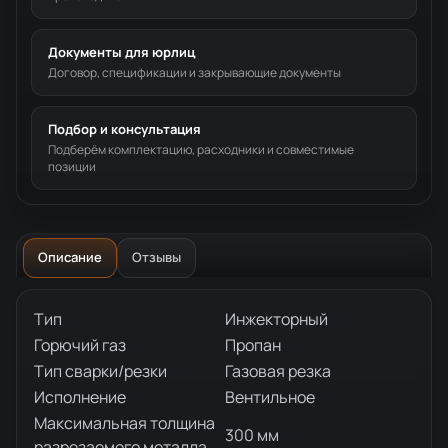
Документы для юрлиц
Договор, спецификации и закрывающие документы
Подбор и консультация
Подберём комплектацию, расходники и совместимые
позиции
Описание
Отзывы
Описание товара
Тип
Инжекторный
Горючий газ
Пропан
Тип сварки/резки
Газовая резка
Исполнение
Вентильное
Максимальная толщина
300 мм
разрезаемого металла