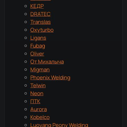
КЕДР
DRATEC
Translas
Oxyturbo
Ligans
Fubag
Oliver
От Михалыча
Migman
Phoenix Welding
Telwin
Neon
ПТК
Aurora
Kobelco
Luoyang Peony Welding