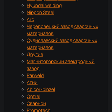
Hyundai welding
Nippon Steel
Arc
Череповецкий завод сварочных
материалов
Судиславский завод сварочных
материалов
Другие
Магнитогорский электродный
завод
Parweld
Агни
Abicor-binzel
Optrel
Сварной
Promotech