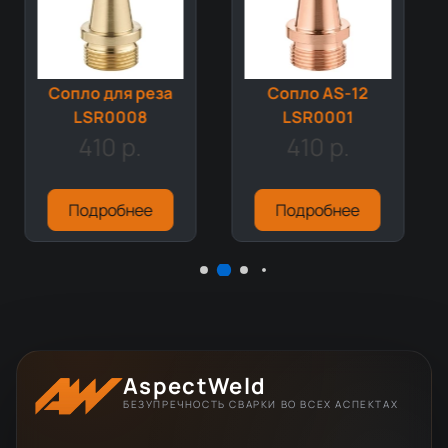
Cопло для реза
Сопло AS-12
LSR0008
LSR0001
410 р.
410 р.
Подробнее
Подробнее
AspectWeld
БЕЗУПРЕЧНОСТЬ СВАРКИ ВО ВСЕХ АСПЕКТАХ