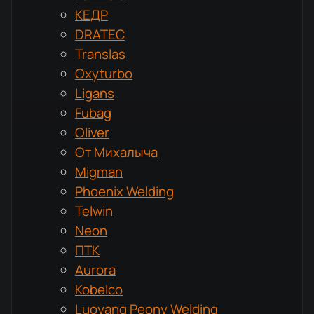
КЕДР
DRATEC
Translas
Oxyturbo
Ligans
Fubag
Oliver
От Михалыча
Migman
Phoenix Welding
Telwin
Neon
ПТК
Aurora
Kobelco
Luoyang Peony Welding