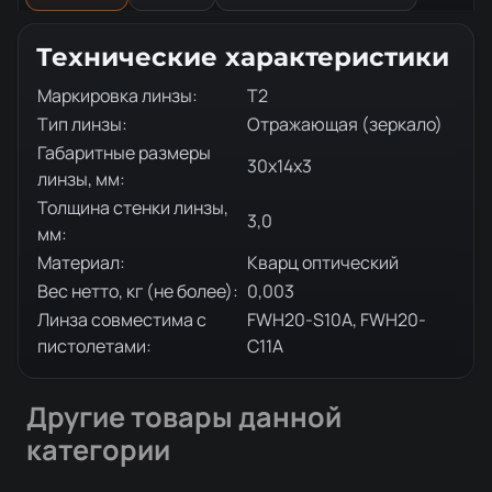
Описание товара
Технические характеристики
Маркировка линзы:
T2
Тип линзы:
Отражающая (зеркало)
Габаритные размеры
30х14х3
линзы, мм:
Толщина стенки линзы,
3,0
мм:
Материал:
Кварц оптический
Вес нетто, кг (не более):
0,003
Линза совместима с
FWH20-S10A, FWH20-
пистолетами:
C11A
Другие товары данной
категории