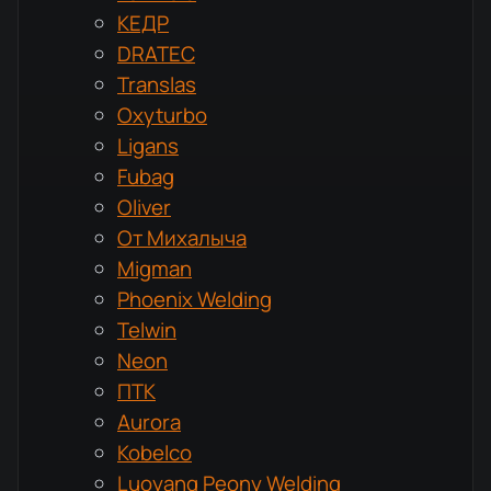
КЕДР
DRATEC
Translas
Oxyturbo
Ligans
Fubag
Oliver
От Михалыча
Migman
Phoenix Welding
Telwin
Neon
ПТК
Aurora
Kobelco
Luoyang Peony Welding