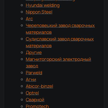
Hyundai welding
Nippon Steel
Arc
Череповецкий завод сварочных
материалов
Судиславский завод сварочных
материалов
Другие
Магнитогорский электродный
завод
Parweld
Агни
Abicor-binzel
Optrel
Сварной
Promotech