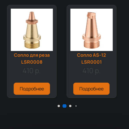
Cопло для реза
Сопло AS-12
LSR0008
LSR0001
410 р.
410 р.
Подробнее
Подробнее