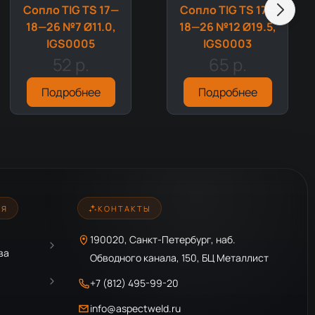
Сопло TIG TS 17—
Сопло TIG TS 17—
18—26 №7 Ø11.0,
18—26 №12 Ø19.5,
IGS0005
IGS0003
52 р.
65 р.
Подробнее
Подробнее
ИЯ
КОНТАКТЫ
190020, Санкт-Петербург, наб.
ва
Обводного канала, 150, БЦ Металлист
+7 (812) 495-99-20
info@aspectweld.ru