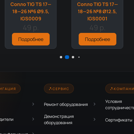
Сопло TIG TS 17—
Сопло TIG TS 17—
18—26 №6 Ø9.5,
18—26 №8 Ø12.5,
IGS0009
IGS0001
49 р.
49 р.
Подробнее
Подробнее
ИГАЦИЯ
СЕРВИС
КОМПАН
Условия
Ремонт оборудования
сотрудничест
Демонстрация
дители
Сертификаты
оборудования