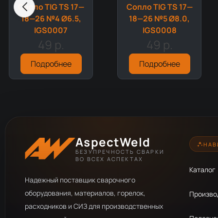
Сопло TIG TS 17—
Сопло TIG TS 17—
18—26 №4 Ø6.5,
18—26 №5 Ø8.0,
IGS0007
IGS0008
49 р.
49 р.
Подробнее
Подробнее
AspectWeld
НАВ
БЕЗУПРЕЧНОСТЬ СВАРКИ
ВО ВСЕХ АСПЕКТАХ
Каталог
Надежный поставщик сварочного
оборудования, материалов, горелок,
Произво
расходников и СИЗ для производственных