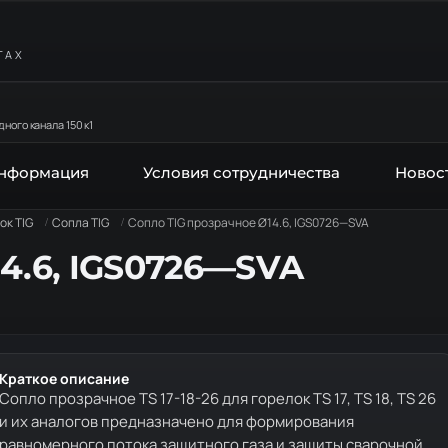
ТАХ
ного канала 150 к1
информация
Условия сотрудничества
Новос
ок TIG
Сопла TIG
Сопло TIG прозрачное Ø14.6, IGS0726—SVA
4.6, IGS0726—SVA
Краткое описание
Сопло прозрачное TS 17-18-26 для горелок TS 17, TS 18, TS 26
и их аналогов предназначено для формирования
равномерного потока защитного газа и защиты сварочной