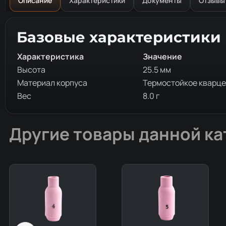
Описание
Характеристики
Документы
Отзывы
Описание товара
Базовые характеристики
Характеристика
Значение
Высота
25.5 мм
Материал корпуса
Термостойкое кварце
Вес
8.0 г
Другие товары данной ка