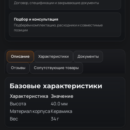
Договор, спецификации и закрывающие документы
Подбор и консультация
Подберём комплектацию, расходники и совместимые
позиции
Описание
Характеристики
Документы
Отзывы
Сопутствующие товары
Описание товара
Базовые характеристики
Характеристика
Значение
Высота
40.0 мм
Материал корпуса
Керамика
Вес
34 г