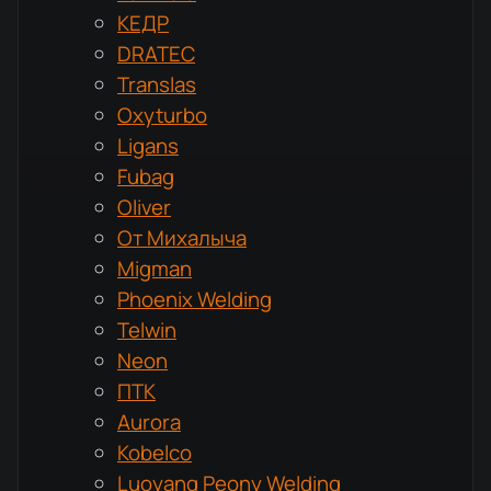
КЕДР
DRATEC
Translas
Oxyturbo
Ligans
Fubag
Oliver
От Михалыча
Migman
Phoenix Welding
Telwin
Neon
ПТК
Aurora
Kobelco
Luoyang Peony Welding