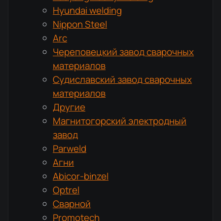
Hyundai welding
Nippon Steel
Arc
Череповецкий завод сварочных
материалов
Судиславский завод сварочных
материалов
Другие
Магнитогорский электродный
завод
Parweld
Агни
Abicor-binzel
Optrel
Сварной
Promotech