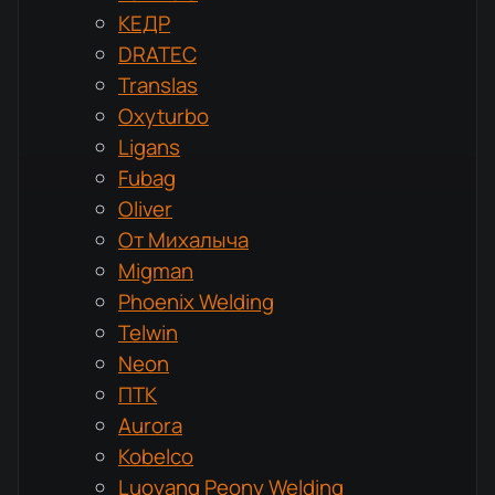
КЕДР
DRATEC
Translas
Oxyturbo
Ligans
Fubag
Oliver
От Михалыча
Migman
Phoenix Welding
Telwin
Neon
ПТК
Aurora
Kobelco
Luoyang Peony Welding