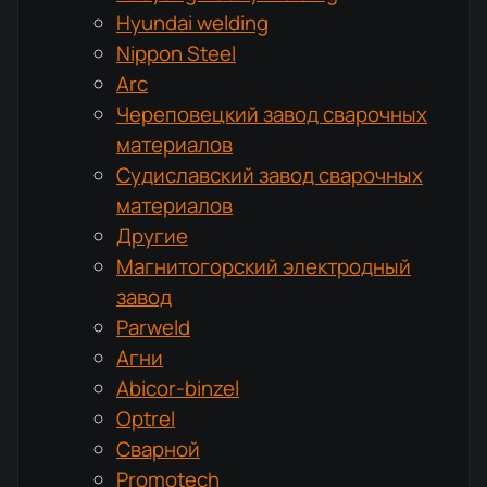
Hyundai welding
Nippon Steel
Arc
Череповецкий завод сварочных
материалов
Судиславский завод сварочных
материалов
Другие
Магнитогорский электродный
завод
Parweld
Агни
Abicor-binzel
Optrel
Сварной
Promotech