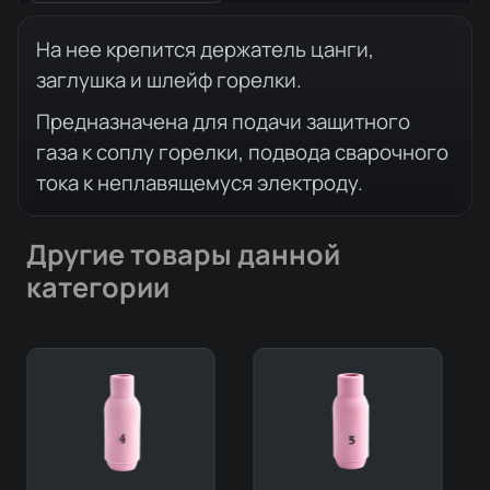
Описание товара
На нее крепится держатель цанги,
заглушка и шлейф горелки.
Предназначена для подачи защитного
газа к соплу горелки, подвода сварочного
тока к неплавящемуся электроду.
Другие товары данной
категории