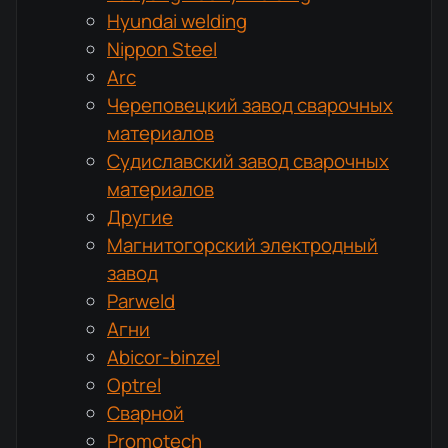
Hyundai welding
Nippon Steel
Arc
Череповецкий завод сварочных
материалов
Судиславский завод сварочных
материалов
Другие
Магнитогорский электродный
завод
Parweld
Агни
Abicor-binzel
Optrel
Сварной
Promotech