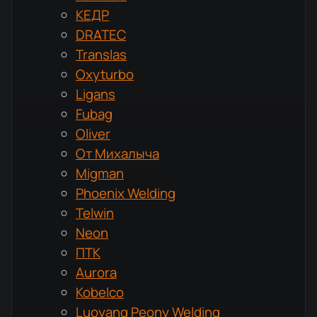
КЕДР
DRATEC
Translas
Oxyturbo
Ligans
Fubag
Oliver
От Михалыча
Migman
Phoenix Welding
Telwin
Neon
ПТК
Aurora
Kobelco
Luoyang Peony Welding