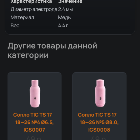
Характеристика
Значение
Диаметр электрода
2.4 мм
Материал
Медь
Вес
4.4 г
Другие товары данной
категории
Сопло TIG TS 17—
Сопло TIG TS 17—
18—26 №4 Ø6.5,
18—26 №5 Ø8.0,
IGS0007
IGS0008
49 р.
49 р.